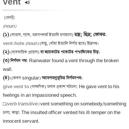
vent 
(noun)
(১)
রন্ধ্র; ছিদ্র; ফোকর
 (বাতাস, গ্যাস, তরলপদার্থ ইত্যাদি চলাচলে) 
vent-hole 
(noun)
(২)
 (ব্যবসায়িক প্রয়োগ)
 বা জ্যাকেটের পকেটের পশ্চাদ্দিকের চিড়
(৩)
 নির্গমন পথ
: Rainwater found a vent through the broken 
(৪)
 (কেবল singular)
 আবেগঅনুভূতির নির্গমনপথ
give vent to 
(লাক্ষণিক) অবাধ প্রকাশ ঘটানো: He gave vent to his 
feelings in an impassioned speech.

□
(verb transitive)
 vent something on somebody/something 
ঢালা; ঝাড়া: The insulted officer vented his ill-temper on the 
innocent servant.