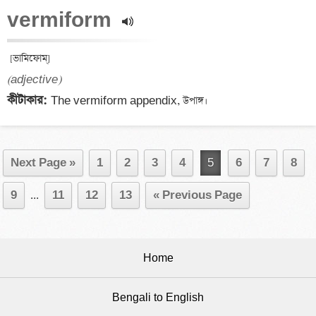
vermiform 
(adjective)
কীটাকার: 
Next Page »
1
2
3
4
5
6
7
8
9
...
11
12
13
« Previous Page
Home
Bengali to English