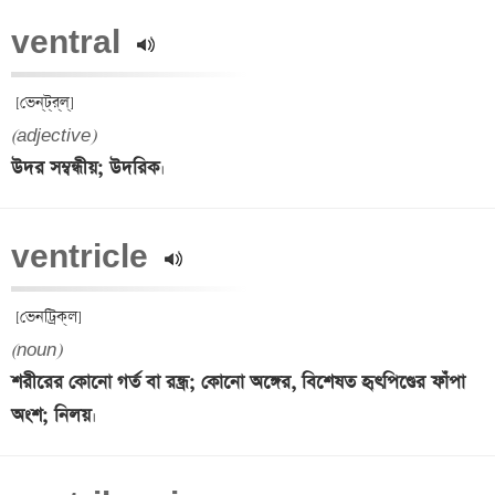
ventral 
(adjective)
উদর সম্বন্ধীয়; উদরিক
ventricle 
(noun)
শরীরের কোনো গর্ত বা রন্ধ্র; কোনো অঙ্গের, বিশেষত হৃৎপিণ্ডের ফাঁপা 
অংশ; নিলয়