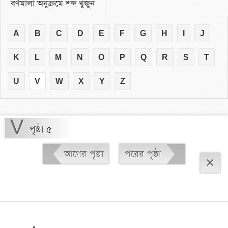
বর্ণমালা অনুক্রমে শব্দ খুঁজুন
A
B
C
D
E
F
G
H
I
J
K
L
M
N
O
P
Q
R
S
T
U
V
W
X
Y
Z
V
পৃষ্ঠা ৫
আগের পৃষ্ঠা
পরের পৃষ্ঠা
×