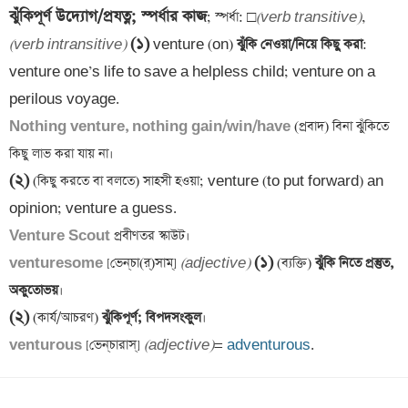
ঝুঁকিপূর্ণ উদ্যোগ/প্রযত্ন; স্পর্ধার কাজ
; স্পর্ধা: □
(verb transitive)
, 
(১)
(verb intransitive)
 venture (on)
 ঝুঁকি নেওয়া/নিয়ে কিছু করা
: 
venture one’s life to save a helpless child; venture on a 
Nothing venture, nothing gain/win/have 
(প্রবাদ) বিনা ঝুঁকিতে 
(২)
 (কিছু করতে বা বলতে) সাহসী হওয়া; venture (to put forward) an 
Venture Scout
(১)
venturesome 
[ভেন্‌চা(র্‌)সাম্] 
(adjective)
 (ব্যক্তি)
 ঝুঁকি নিতে প্রস্তুত, 
অকুতোভয়
(২)
 (কার্য/আচরণ)
 ঝুঁকিপূর্ণ; বিপদসংকুল
venturous 
[ভেন্‌চারাস্‌] 
(adjective)
= 
adventurous
.