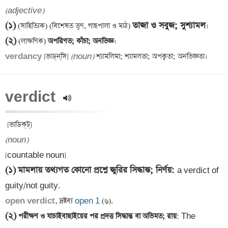
(adjective)
(১)
তাজা ও সবুজ; সুশ্যামল
 (সাহিত্যিক) (বিশেষত তৃণ, গাছপালা ও মাঠ) 
(২)
 (লাক্ষণিক)
 অপরিণত; কাঁচা; অনভিজ্ঞ
verdancy 
[ভাড্‌ন্‌সি] 
(noun)
verdict 
(noun)
(১)
মামলায় তথ্যগত কোনো প্রশ্নে জুরির সিদ্ধান্ত; নির্ণয়
: 
a verdict of 
open verdict,
 দ্রষ্টব্য 
open 1
(২)
 পরীক্ষণ ও যাচাইবাছাইয়ের পর প্রদত্ত সিদ্ধান্ত বা অভিমত; রায়
: The 