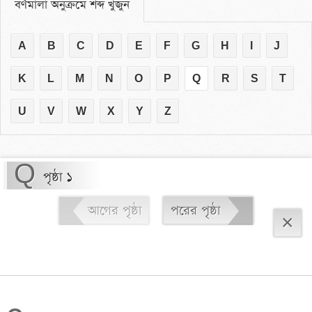
বর্ণমালা অনুক্রমে শব্দ খুঁজুন
A
B
C
D
E
F
G
H
I
J
K
L
M
N
O
P
Q
R
S
T
U
V
W
X
Y
Z
Q
পৃষ্ঠা ১
আগের পৃষ্ঠা
পরের পৃষ্ঠা
×