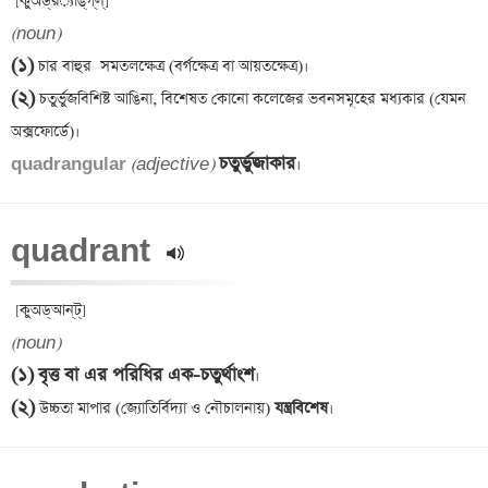
(noun)
(১)
(২)
 চতুর্ভুজবিশিষ্ট আঙিনা, বিশেষত কোনো কলেজের ভবনসমূহের মধ্যকার (যেমন 
চতুর্ভুজাকার
quadrangular 
(adjective)
quadrant 
(noun)
(১)
বৃত্ত বা এর পরিধির এক-চতুর্থাংশ
(২)
 উচ্চতা মাপার (জ্যোতির্বিদ্যা ও নৌচালনায়)
 যন্ত্রবিশেষ