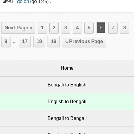
দ্রষ্টব্য 
go on
Next Page »
1
2
3
4
5
6
7
8
9
...
17
18
19
« Previous Page
Home
Bengali to English
English to Bengali
Bengali to Bengali