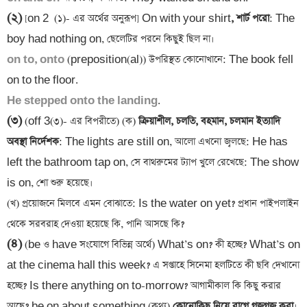
(২)
 [on 2  (১)- এর অর্থের অনুরূপ] On with your shirt
, শার্ট পরো
: The 
on to, onto 
(preposition(al)) উপরিস্থত কোনোখানে: The book fell 
He stepped onto the landing
(৩)
 (off 3(৩)- এর বিপরীতে) (ক)
 ক্রিয়াশীল, চলতি, বহমান, চলমান ইত্যাদি 
অবস্থা নির্দেশক
: The lights are still on, আলো এখনো জ্বলছে: He has 
left the bathroom tap on, সে বাথরুমের ট্যাপ খুলে রেখেছে: The show 
is on, শো শুরু হয়েছে।

(খ) প্রয়োজনে মিলবে এমন বোঝাতে: Is the water on yet? প্রধান পাইপলাইন 
(৪)
 (be ও have সংযোগে বিভিন্ন অর্থে) What’s on? কী হচ্ছে? What’s on 
at the cinema hall this week? এ সপ্তাহে সিনেমা হলটিতে কী ছবি দেখানো 
হচ্ছে? Is there anything on to-morrow? আগামীকাল কি কিছু করার 
আছে? be on about something (কথ্য)
 কোনোকিছু নিয়ে রাগে গজগজ করা