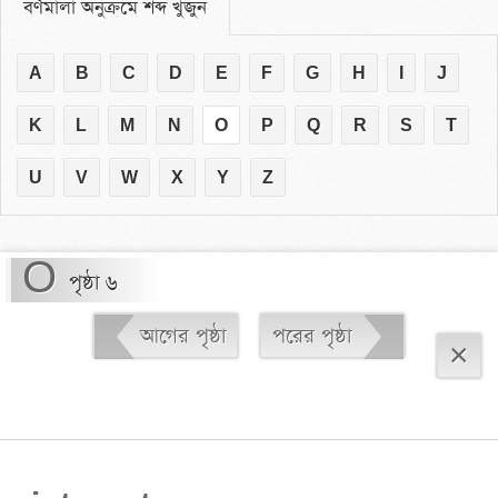
বর্ণমালা অনুক্রমে শব্দ খুঁজুন
A
B
C
D
E
F
G
H
I
J
K
L
M
N
O
P
Q
R
S
T
U
V
W
X
Y
Z
O
পৃষ্ঠা ৬
আগের পৃষ্ঠা
পরের পৃষ্ঠা
×