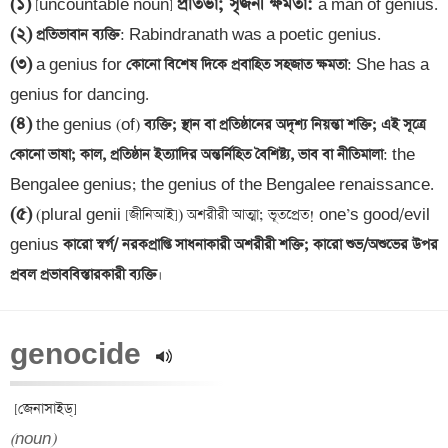
(১)
প্রতিভা; সৃজনী ক্ষমতা
: 
 [uncountable noun] 
(২)
 প্রতিভাবান ব্যক্তি
(৩)
 a genius for
 কোনো বিশেষ দিকে প্রবাহিত সহজাত ক্ষমতা
: She has a 
(৪)
 the genius (of)
 ব্যক্তি; স্থান বা প্রতিষ্ঠানের অদৃশ্য নিয়ন্তা শক্তি; এই সূত্রে 
কোনো ভাষা; কাল, প্রতিষ্ঠান ইত্যাদির অন্তর্নিহিত বৈশিষ্ট্য, ভাব বা নীতিমালা
: the 
(৫)
 (plural genii [জীনিআই]) অশরীরী আত্মা; ভূতপ্রেত! one’s good/evil 
genius
 কারো স্বর্গ/ নরকপ্রাপ্তি সাধনাকারী অশরীরী শক্তি; কারো শুভ/অশুভের উপর 
প্রবল প্রভাববিস্তারকারী ব্যক্তি
genocide 
(noun)