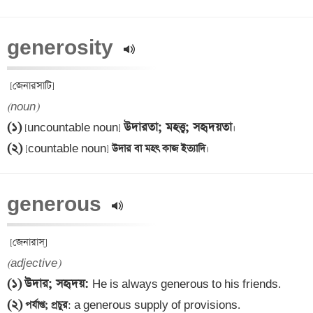
generosity 
(noun)
(১)
উদারতা; মহত্ত্ব; সহৃদয়তা
 [uncountable noun] 
(২)
 [countable noun]
 উদার বা মহৎ কাজ ইত্যাদি
generous 
(adjective)
(১)
উদার; সহৃদয়
: 
(২)
 পর্যাপ্ত; প্রচুর