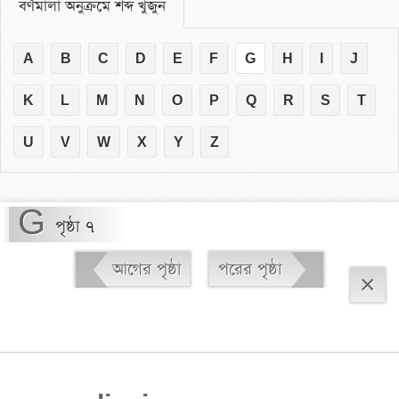
বর্ণমালা অনুক্রমে শব্দ খুঁজুন
A
B
C
D
E
F
G
H
I
J
K
L
M
N
O
P
Q
R
S
T
U
V
W
X
Y
Z
G
পৃষ্ঠা ৭
আগের পৃষ্ঠা
পরের পৃষ্ঠা
×