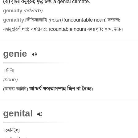
(২)
 বৃদ্ধির অনুকূলে; মৃদু; উষ্ণ
genially 
(adverb)
geniality 
[জীনিঅ্যালাটি] 
(noun)
 [uncountable noun] সদয়তা; 
genie 
(noun)
আশ্চর্য ক্ষমতাসম্পন্ন জিন বা দৈত্য
(আরব্য কাহিনি) 
genital 