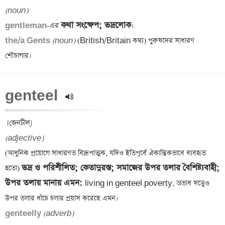
(noun)
কথা সংক্ষেপ; ভদ্রলোক
gentleman
-এর 
the/a Gents 
(noun)
 (British/Britain কথ্য) পুরুষদের সাধারণ 
genteel 
(adjective)
(আধুনিক প্রয়োগে সাধারণত বিদ্রূপাত্মক, যদিও ইতিপূর্বে ঐকান্তিকভাবে ব্যবহৃত 
ভদ্র ও পরিশীলিত; কেতাদুরস্ত; সমাজের উপর তলার বৈশিষ্ট্যবাহী; 
হতো) 
উপর তলায় মানায় এমন: 
living in genteel poverty, অভাব সত্ত্বেও 
genteelly 
(adverb)