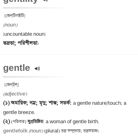
(noun)
ভদ্রতা; পরিশীলতা
gentle 
(adjective)
(১)
অমায়িক; নম্র; মৃদু; শান্ত; সতর্ক
: 
a gentle nature/touch; a 
(২)
 (পরিবার)
 সুপ্রতিষ্ঠিত
gentlefolk 
(noun)