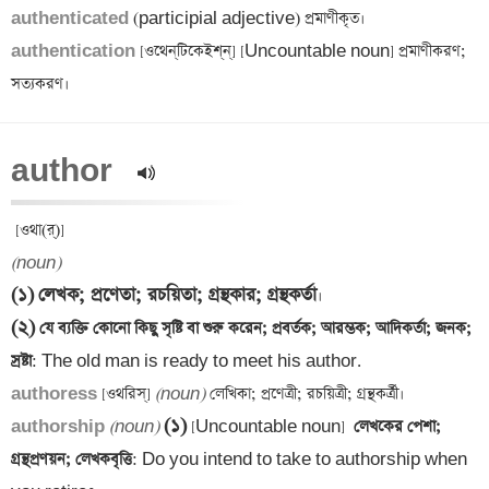
authenticated 
authentication 
[ওথেন্‌টিকেইশ্‌ন্] [Uncountable noun] প্রমাণীকরণ; 
author  
(noun)
(১)
লেখক; প্রণেতা; রচয়িতা; গ্রন্থকার; গ্রন্থকর্তা
(২)
 যে ব্যক্তি কোনো কিছু সৃষ্টি বা শুরু করেন; প্রবর্তক; আরম্ভক; আদিকর্তা; জনক; 
স্রষ্টা
authoress 
[ওথরিস্] 
(noun)
(১)
authorship 
(noun)
 [Uncountable noun]
  লেখকের পেশা; 
গ্রন্থপ্রণয়ন; লেখকবৃত্তি
: Do you intend to take to authorship when 