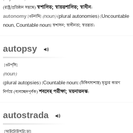
স্বশাসিত; স্বায়ত্তশাসিত; স্বাধীন
(রাষ্ট্র/প্রতিষ্ঠান সম্বন্ধে) 
autonomy 
[ওটনামি] 
(noun)
 (plural autonomies) [Uncountable 
autopsy  
(noun)
(plural autopsies) [Countable noun] (চিকিৎসাশাস্ত্র) মৃত্যুর কারণ 
শবদেহ পরীক্ষা; ময়নাতদন্ত
নির্ণয়ে (ব্যবচ্ছেদপূর্বক) 
autostrada  
 [আউটোউস্‌ট্রা:ডা] 
