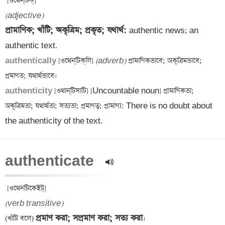
(adjective)
প্রামাণিক; খাঁটি; অকৃত্রিম; প্রকৃত; যথার্থ: 
authentic news; an 
authentically 
[ওথেন্‌টিক্‌লি] 
(adverb)
 প্রামাণিকভাবে; অকৃত্রিমভাবে; 
authenticity 
[ওথান্‌টিসাটি] [Uncountable noun] প্রামাণিকতা; 
অকৃত্রিমতা; যথার্থতা; সত্যতা; প্রমাণত্ব; প্রামাণ্য: There is no doubt about 
the authenticity of the text.
authenticate  
(verb transitive)
প্রমাণ করা; সপ্রমাণ করা; সত্য করা
(খাঁটি বলে) 