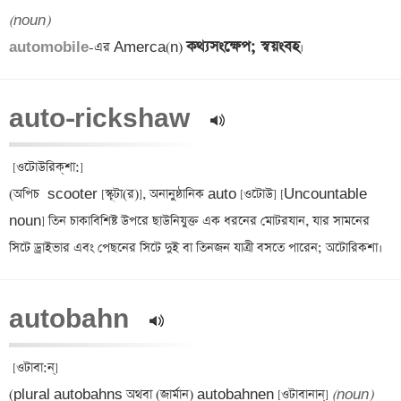
(noun)
কথ্যসংক্ষেপ; স্বয়ংবহ
automobile
-এর Amerca(n) 
auto-rickshaw  
 [ওটোউরিক্‌শা:] 

(অপিচ 
scooter [স্কূটা(র)], অনানুষ্ঠানিক auto [ওটোউ] [Uncountable 
noun] তিন চাকাবিশিষ্ট উপরে ছাউনিযুক্ত এক ধরনের মোটরযান, যার সামনের 
autobahn  
 [ওটাবা:ন্] 

(plural autobahns অথবা (জার্মান) autobahnen [ওটাবানান্] 
(noun)