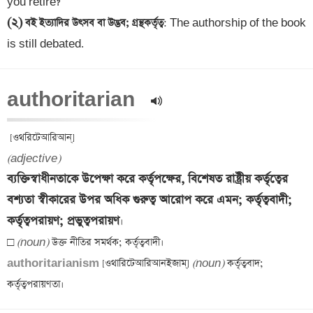
(২)
 বই ইত্যাদির উৎসব বা উদ্ভব; গ্রন্থকর্তৃত্ব
: The authorship of the book 
is still debated.
authoritarian  
(adjective)
ব্যক্তিস্বাধীনতাকে উপেক্ষা করে কর্তৃপক্ষের, বিশেষত রাষ্ট্রীয় কর্তৃত্বের 
বশ্যতা স্বীকারের উপর অধিক গুরুত্ব আরোপ করে এমন; কর্তৃত্ববাদী; 
কর্তৃত্বপরায়ণ; প্রভুত্বপরায়ণ
।

□ 
(noun)
authoritarianism 
[ওথারিটেআরিআনইজাম্] 
(noun)
 কর্তৃত্ববাদ; 