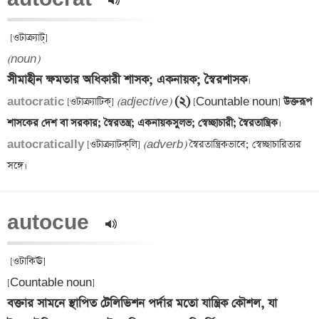
(noun)
সীমাহীন ক্ষমতার অধিকারী শাসক; একনায়ক; স্বৈরশাসক
(২)
autocratic 
[ওটাক্র্যাটিক্] 
(adjective)
 [Countable noun]
 উক্তরূপ 
শাসকের দেশ বা সরকার; স্বৈরতন্ত্র; একনায়কসুলভ; স্বেচ্ছাচারী; স্বৈরতান্ত্রিক
autocratically 
[ওটাক্র্যাটক্‌লি] 
(adverb)
 স্বৈরতান্ত্রিকভাবে; স্বেচ্ছাচারিতার 
autocue  
 [ওটাকিঊ] 

বক্তার সামনে স্থাপিত টেলিভিশন পর্দার মতো যান্ত্রিক কৌশল, যা 