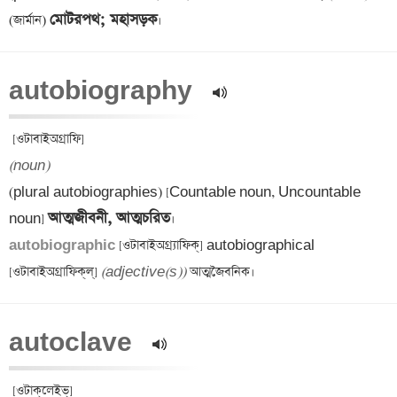
মোটরপথ; মহাসড়ক
(জার্মান) 
autobiography  
(noun)
(plural autobiographies) [Countable noun, Uncountable 
আত্মজীবনী, আত্মচরিত
noun] 
autobiographic 
[ওটাবাইঅগ্র্যাফিক্] autobiographical 
[ওটাবাইঅগ্রাফিক্‌ল্‌] 
(adjective(s))
autoclave  