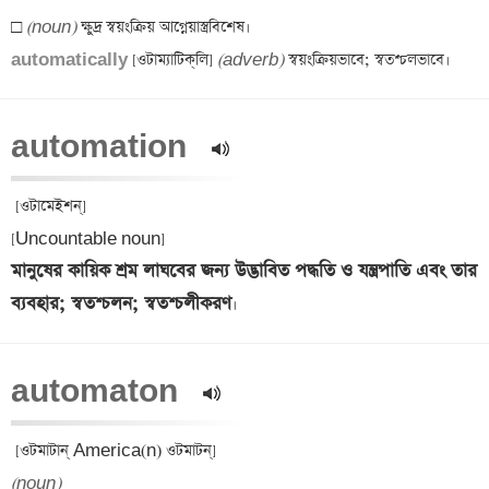
□ 
(noun)
automatically 
[ওটাম্যাটিক্‌লি] 
(adverb)
automation  
 [ওটামেইশন্] 

মানুষের কায়িক শ্রম লাঘবের জন্য উদ্ভাবিত পদ্ধতি ও যন্ত্রপাতি এবং তার 
ব্যবহার; স্বতশ্চলন; স্বতশ্চলীকরণ
automaton  
(noun)