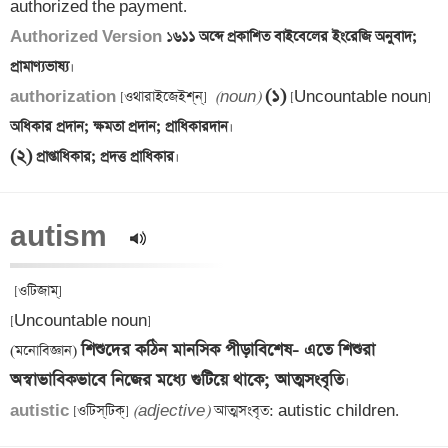
Authorized Version
 ১
৬১১ অব্দে প্রকাশিত বাইবেলের ইংরেজি অনুবাদ; 
প্রামাণ্যভাষ্য
(১)
authorization 
[ওথারাইজেইশ্‌ন্‌]  
(noun)
 [Uncountable noun]
অধিকার প্রদান; ক্ষমতা প্রদান; প্রাধিকারদান
(২)
 প্রাপ্তাধিকার; প্রদত্ত প্রাধিকার
autism  
 [ওটিজাম্] 

[Uncountable noun] 

শিশুদের কঠিন মানসিক পীড়াবিশেষ- এতে শিশুরা 
(মনোবিজ্ঞান) 
অস্বাভাবিকভাবে নিজের মধ্যে গুটিয়ে থাকে; আত্মসংবৃতি
autistic 
[ওটিস্‌টিক্] 
(adjective)
 আত্মসংবৃত: autistic children.