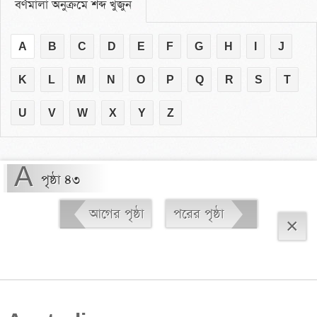
বর্ণমালা অনুক্রমে শব্দ খুঁজুন
A
B
C
D
E
F
G
H
I
J
K
L
M
N
O
P
Q
R
S
T
U
V
W
X
Y
Z
A
পৃষ্ঠা ৪৩
আগের পৃষ্ঠা
পরের পৃষ্ঠা
×