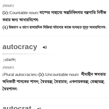
(noun)
(১)
বাষ্পের সাহায্যে অস্ত্রচিকিৎসার যন্ত্রপাতি নির্বীজ 
 [Countable noun] 
করার জন্য আধারবিশেষ
(২)
 উচ্চচাপ ও তাপে রাসায়নিক বিক্রিয়া ঘটানোর কাজে ব্যবহৃত সুদৃঢ় আধারবিশেষ
autocracy  
(noun)
(১)
 সীমাহীন ক্ষমতার 
(Plural autocracies) 
 [Uncountable noun] 
অধিকারী শাসকের শাসন; স্বৈরতন্ত্র; স্বৈরাচার; একনায়কতন্ত্র; স্বেচ্ছাতন্ত্র; 
স্বৈরশাসন
autocrat  