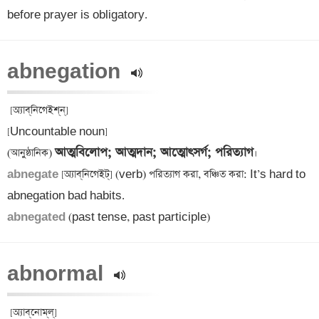
before prayer is obligatory.
abnegation 
 [অ্যাব্‌নিগেইশ্‌ন্] 

[Uncountable noun] 

আত্মবিলোপ; আত্মদান; আত্মোৎসর্গ; পরিত্যাগ
(আনুষ্ঠানিক) 
abnegate 
[অ্যাব্‌নিগেইট্] (verb) পরিত্যাগ করা, বঞ্চিত করা: It’s hard to 
abnegated 
(past tense, past participle)
abnormal 