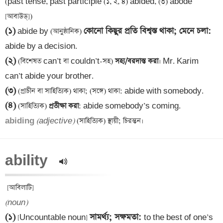
(past tense, past participle (১, ২, ৪) abided, (৩) abode 
(১)
কোনো কিছুর প্রতি বিশ্বস্ত
 থাকা
; মেনে চলা
: 
 abide by (আনুষ্ঠানিক) 
(২)
 (বিশেষত can’t বা couldn’t-সহ)
 সহ্য/বরদাস্ত করা
। Mr. Karim 
(৩)
(৪)
 (সাহিত্যিক)
 প্রতীক্ষা করা
abiding 
(adjective)
ability  
(noun)
(১)
সামর্থ্য; সক্ষমতা
: 
 [Uncountable noun] 
to the best of one’s 