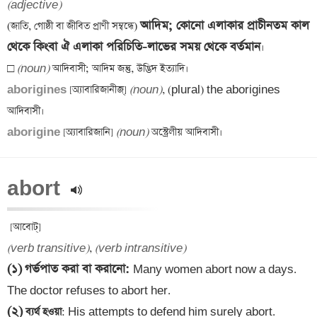
(adjective)
আদিম; কোনো এলাকার প্রাচীনতম কাল 
(জাতি, গোষ্ঠী বা জীবিত প্রাণী সম্বন্ধে) 
থেকে কিংবা ঐ এলাকা পরিচিতি-লাভের সময় থেকে বর্তমান
।

□ 
(noun)
aborigines 
[অ্যাবারিজানীজ্] 
(noun)
, (plural) the aborigines 
aborigine 
[অ্যাবারিজানি] 
(noun)
abort 
(verb transitive)
, 
(verb intransitive)
(১)
গর্ভপাত করা বা করানো
: 
Many women abort now a days. 
(২)
 ব্যর্থ হওয়া
: His attempts to defend him surely abort.