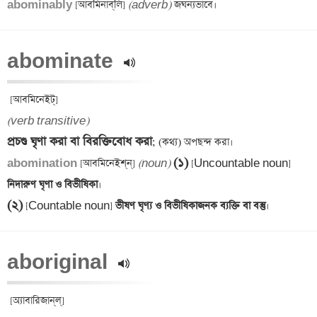
abominably 
[আবমিনাব্‌‌লি] 
(adverb)
abominate 
(verb transitive)
প্রচণ্ড ঘৃণা করা বা বিরক্তিবোধ করা
(১)
abomination 
[আবমিনেইশ্‌ন্] 
(noun)
 [Uncountable noun]
নিদারুণ ঘৃণা ও বিভীষিকা
(২)
 [Countable noun]
 ভীষণ ঘৃণ্য ও বিভীষিকাজনক ব্যক্তি বা বস্তু
aboriginal 