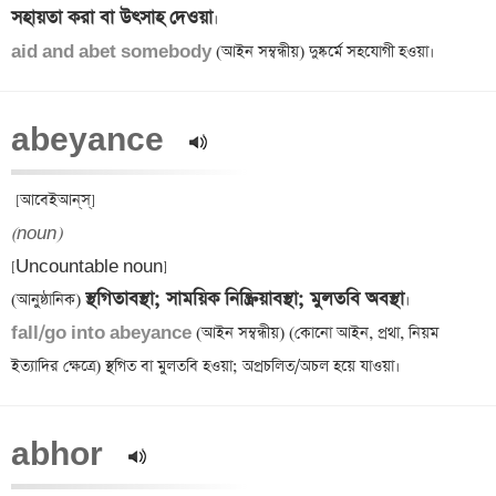
সহায়তা করা বা উৎসাহ দেওয়া
aid and abet somebody 
abeyance  
(noun)
[Uncountable noun] 

স্থগিতাবস্থা; সাময়িক নিষ্ক্রিয়াবস্থা; মুলতবি অবস্থা
(আনুষ্ঠানিক) 
fall/go into abeyance 
(আইন সম্বন্ধীয়) (কোনো আইন, প্রথা, নিয়ম 
abhor  