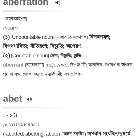
aberration  
(noun)
(১)
বিপথগমন; 
 [Uncountable noun] (সাধারণত লাক্ষণিক) 
বিপথগামিতা; নীতিভ্রংশ; বিচ্যুতি; অপেরণ
(২)
 [Countable noun]
 দোষ; বিচ্যুতি; চ্যুতি
aberrant 
[অ্যাবারান্‌ট্] 
(adjective)
 বিপথগামী; স্বাভাবিক, যথাযথ বা ঈপ্সিত 
abet 
(verb transitive)
অপরাধ সংঘটনে/দুষ্কর্মে 
( abetted, abetting, abets) (আইন সম্বন্ধীয়) 