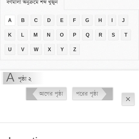
বর্ণমালা অনুক্রমে শব্দ খুঁজুন
A
B
C
D
E
F
G
H
I
J
K
L
M
N
O
P
Q
R
S
T
U
V
W
X
Y
Z
A
পৃষ্ঠা ২
আগের পৃষ্ঠা
পরের পৃষ্ঠা
×