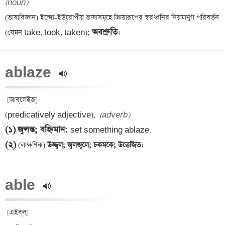
(noun)
(ভাষাবিজ্ঞান) ইন্দো-ইউরোপীয় ভাষাসমূহে ক্রিয়ারূপের স্বরধ্বনির নিয়মানুগ পরিবর্তন 
অবশ্রুতি
(যেমন take, took, taken); 
ablaze 
 [আব্‌লেইজ্] 

(predicatively adjective),  
(adverb)
(১)
জ্বলন্ত; বহ্নিমান
: 
(২)
 (লাক্ষণিক)
 উজ্জ্বল; জ্বলজ্বলে; চকমকে; উত্তেজিত
able 