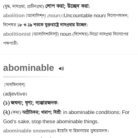
লোপ করা; উচ্ছেদ করা
(যুদ্ধ, দাসপ্রথা, প্রাচীনপ্রথা) 
abolition 
[অ্যাবালিশ্‌ন্] 
(noun)
 [Uncountable noun] বিলোপসাধন; 
বিশেষত ১
৮ ও ১৯ শতকে যুক্তরাষ্ট্রে দাসপ্রথার উচ্ছেদ
abolitionist 
[অ্যাবালিশানিস্‌ট্‌] noun (বিশেষত) নিগ্রো দাসপ্রথা বিলোপের 
abominable 
 [আবমিনাব্‌ল্] 

(১)
জঘন্য; ঘৃণ্য; ন্যক্কারজনক
(২)
 (কথ্য)
 অপ্রীতিকর; খারাপ; বিশ্রী
: in abominable conditions; For 
abominable snowman