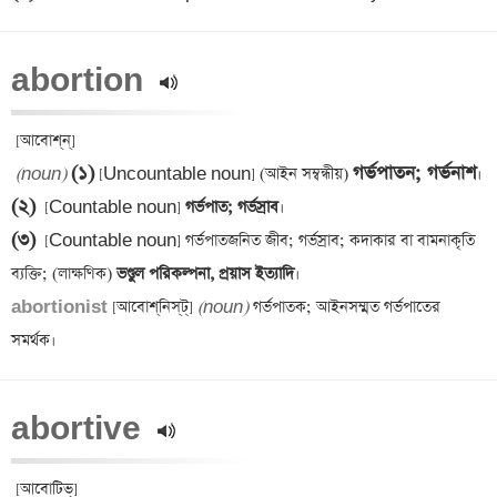
abortion 
(১)
গর্ভপাতন; গর্ভনাশ
(noun)
 [Uncountable noun] (আইন সম্বন্ধীয়) 
(২)
  [Countable noun]
 গর্ভপাত; গর্ভস্রাব
(৩)
  [Countable noun] গর্ভপাতজনিত জীব; গর্ভস্রাব; কদাকার বা বামনাকৃতি 
ব্যক্তি; (লাক্ষণিক)
 ভণ্ডুল পরিকল্পনা, প্রয়াস ইত্যাদি
abortionist 
[আবোশ্‌‌নিস্‌‌ট্] 
(noun)
 গর্ভপাতক; আইনসম্মত গর্ভপাতের 
abortive 