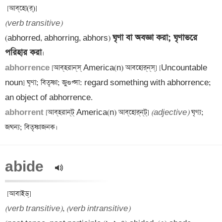
(verb transitive)
ঘৃণা বা অবজ্ঞা করা; ঘৃণাভরে 
(abhorred, abhorring, abhors) 
পরিহার করা
abhorrence 
[আব্‌হরান্‌স্ America(n) আবহোর্‌ন্‌স্‌] [Uncountable 
noun] ঘৃণা; বিতৃষ্ণা; জুগুপ্সা: regard something with abhorrence; 
abhorrent 
[আব্‌হরান্‌ট্‌ America(n) আব্‌হোর্‌ন্‌ট্‌] 
(adjective)
 ঘৃণ্য; 
abide  
(verb transitive)
, 
(verb intransitive)