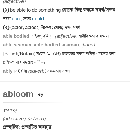
(adjective)
(১)
কোনো কিছু করতে সমর্থ/সক্ষম
 be able to do something 
।

দ্রষ্টব্য 
can ,
 দ্রষ্টব্য 
could
(২)
 (abler, ablest)
 বিচক্ষণ; যোগ্য; দক্ষ; সমর্থ
able bodied 
[এইব্‌ল্‌ বডিড্]  
(adjective)
able seaman, able bodied seaman, 
(noun)
(British/Britain) সংক্ষেপ= 
 AB) জাহাজের সকল দায়িত্ব পালনের জন্য 
ably 
[এইব্‌‌লি] 
(adverb)
abloom 
(adjective)
, 
(adverb)
প্রস্ফুটিত; প্রস্ফুটিত অবস্থায়