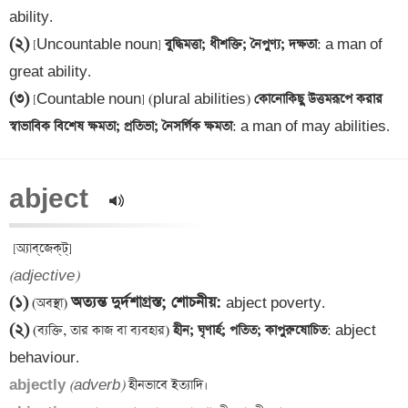
(২)
 [Uncountable noun]
 বুদ্ধিমত্তা; ধীশক্তি; নৈপুণ্য; দক্ষতা
: a man of 
(৩)
 [Countable noun] (plural abilities)
 কোনোকিছু উত্তমরূপে করার 
স্বাভাবিক বিশেষ ক্ষমতা; প্রতিভা; নৈসর্গিক ক্ষমতা
: a man of may abilities.
abject  
(adjective)
(১)
অত্যন্ত দুর্দশাগ্রস্ত; শোচনীয়
: 
 (অবস্থা) 
(২)
 (ব্যক্তি, তার কাজ বা ব্যবহার)
 হীন; ঘৃণার্হ; পতিত; কাপুরুষোচিত
: abject 
abjectly 
(adverb)