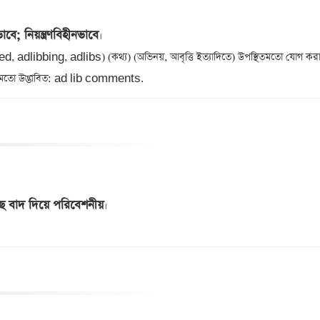
াবে; নিয়ন্ত্রণবিহীনভাবে
d, adlibbing, adlibs) (কথ্য) (অভিনয়, আবৃত্তি ইত্যাদিতে) উপস্থিতমতো যোগ করা
্ছ বাদ দিয়ে পরিবেশনীয়
।
