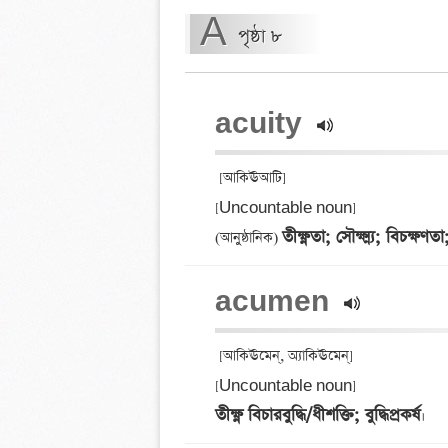
A
পৃষ্ঠা ৮
acuity 
 [আকিঊআটি] 

[Uncountable noun] 

তীক্ষ্ণতা; সৌক্ষ্ম্য; বিচক্ষণতা; 
(আনুষ্ঠানিক) 
acumen 
 [আকিঊমেন্, অ্যাকিঊমেন্] 

তীক্ষ্ণ বিচারবুদ্ধি/ধীশক্তি; বুদ্ধিপ্রকর্ষ