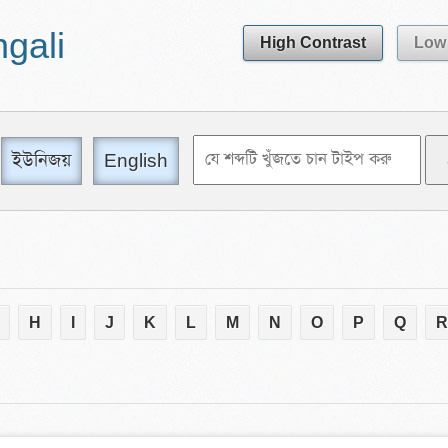
ngali
High Contrast
Low 
ইউনিজয়
English
H
I
J
K
L
M
N
O
P
Q
R