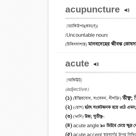
acupuncture 
 [অ্যাকিউপাঙ্‌কচা(র্‌)] 

[Uncountable noun] 

মানবদেহের জীবন্ত কোষসমূ
(চিকিৎসাশাস্ত্র) 
acute 
(adjective)
(১)
তীক্ষ্ণ; 
 (ইন্দ্রিয়বোধ, সংবেদন, ধীশক্তি) 
(২)
 (রোগ)
 হঠাৎ সংকটজনক হয়ে ওঠে এমন;
(৩)
 (ধ্বনি)
 উচ্চ; সুতীক্ষ্ণ
(৪)
 acute angle
 ৯০ ডিগ্রির চেয়ে ক্ষুদ্র
(৫)
 acute accent স্বরবর্ণের উপর লিখিত ব