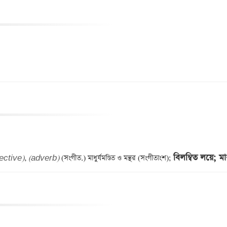
বিলম্বিত লয়ে; মা
ective)
, 
(adverb)
 (সংগীত.) মাধুর্যমণ্ডিত ও মন্থর (সংগীতাংশ); 