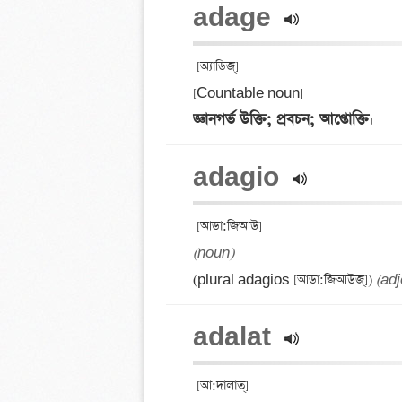
adage 
 [অ্যাডিজ্] 

জ্ঞানগর্ভ উক্তি; প্রবচন; আপ্তোক্তি
adagio 
(noun)
(plural adagios [আডা:জিআউজ্‌]) 
(adj
adalat 