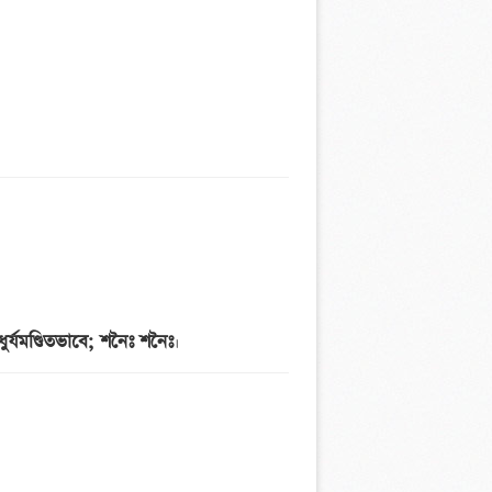
ধুর্যমণ্ডিতভাবে; শনৈঃ শনৈঃ