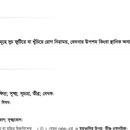
হে সুচ ফুটিয়ে বা খুঁচিয়ে রোগ নিরাময়, বেদনার উপশম কিংবা স্থানিক অসাড়
ক্ষিপ্র; সূক্ষ্ম; সূচ্যগ্র, তীব্র; বেধক
 বিষম
 কোণ; সূক্ষ্মকোণ
া মুদ্রিত চিহ্নবিশেষ     ( © ), যেমন née-এর  e
 স্বরধ্বনির উপর; তীক্ষ্ণ প্রস্বনচিহ্ন