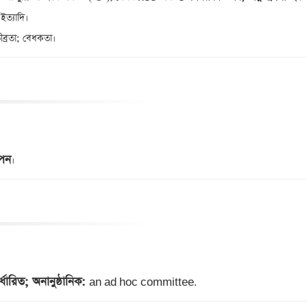
াপন
্ধারিত; অনানুষ্ঠানিক: 
an ad hoc committee.