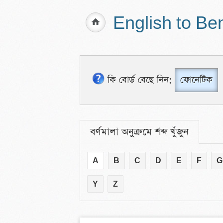
English to Be
কি বোর্ড বেছে নিন:
ফোনেটিক
বর্ণমালা অনুক্রমে শব্দ খুঁজুন
A
B
C
D
E
F
G
Y
Z