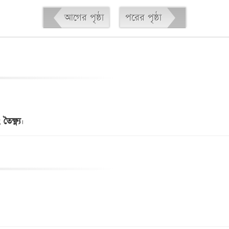
আগের পৃষ্ঠা
পরের পৃষ্ঠা
তৈক্ষ্ণ্য