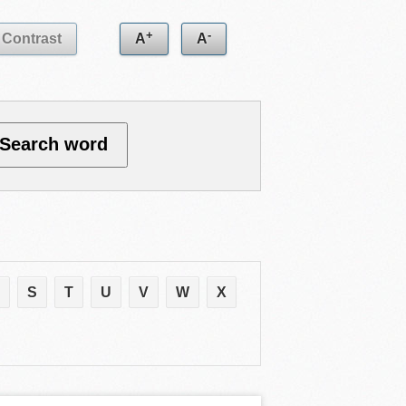
+
-
Contrast
A
A
S
T
U
V
W
X