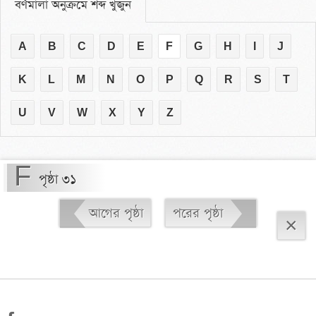
বর্ণমালা অনুক্রমে শব্দ খুঁজুন
A
B
C
D
E
F
G
H
I
J
K
L
M
N
O
P
Q
R
S
T
U
V
W
X
Y
Z
F
পৃষ্ঠা ৩১
আগের পৃষ্ঠা
পরের পৃষ্ঠা
×