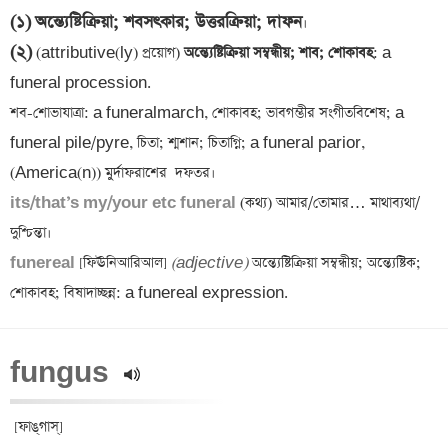
(১)
অন্ত্যেষ্টিক্রিয়া; শবসৎকার; উত্তরক্রিয়া; দাফন
(২)
 (attributive(ly) প্রয়োগ)
 অন্ত্যেষ্টিক্রিয়া সম্বন্ধীয়; শাব; শোকাবহ
: a 
funeral procession.

শব-শোভাযাত্রা: a funeralmarch, শোকাবহ; ভাবগম্ভীর সংগীতবিশেষ; a 
funeral pile/pyre, চিতা; শ্মশান; চিতাগ্নি; a funeral parior, 
its/that’s my/your etc funeral 
(কথ্য) আমার/তোমার… মাথাব্যথা/
funereal 
[ফিঊনিআরিআল] 
(adjective)
 অন্ত্যেষ্টিক্রিয়া সম্বন্ধীয়; অন্ত্যেষ্টিক; 
শোকাবহ; বিষাদাচ্ছন্ন: a funereal expression.
fungus 