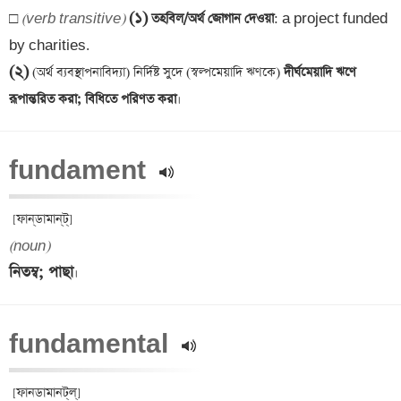
(১)
□ 
(verb transitive)
 তহবিল/অর্থ জোগান দেওয়া
: a project funded 
(২)
 (অর্থ ব্যবস্থাপনাবিদ্যা) নির্দিষ্ট সুদে (স্বল্পমেয়াদি ঋণকে)
 দীর্ঘমেয়াদি ঋণে 
রূপান্তরিত করা; বিধিতে পরিণত করা
fundament 
(noun)
নিতম্ব; পাছা
fundamental 