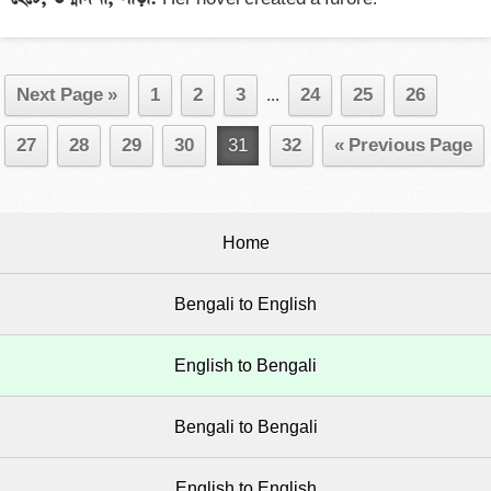
Next Page »
1
2
3
...
24
25
26
27
28
29
30
31
32
« Previous Page
Home
Bengali to English
English to Bengali
Bengali to Bengali
English to English