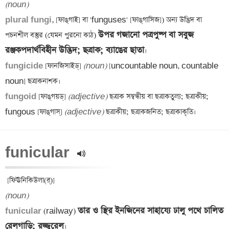
(noun)
plural fungi, 
[ফাঙ্‌গাই] বা 'funguses' [ফাঙ্‌গাসিজ]) অন্য উদ্ভিদ বা 
উপর গজানো পত্রপুষ্প বা সবুজ 
পচনশীল বস্তুর (যেমন পুরনো কাঠ) 
রঞ্জকপদার্থবিহীন উদ্ভিদ; ছত্রাক; ব্যাঙের ছাতা
fungicide 
[ফানজিসাইড্‌] 
(noun)
 [uncountable noun, countable 
fungoid 
[ফাঙ্‌গয়ড্] 
(adjective)
 ছত্রাক সম্বন্ধীয় বা ছত্রাকতুল্য; ছত্রাকীয়; 
fungous [ফাঙ্‌গাস্‌] 
(adjective)
funicular 
(noun)
তার ও স্থির ইনজিনের সাহায্যে ঢালু পথে চালিত 
funicular 
(railway) 
রেলগাড়ি; রজ্জুরেল