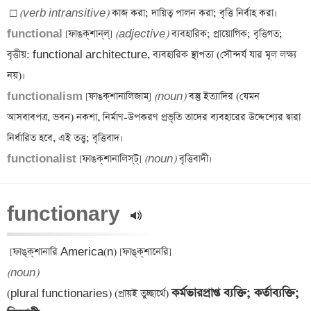
□ 
(verb intransitive)
functional 
[ফাঙক্‌শান্‌ল্] 
(adjective)
 ব্যবহারিক; প্রায়োগিক; বৃত্তিগত; 
বৃত্তীয়: functional architecture, ব্যবহারিক স্থাপত্য (সৌন্দর্য যার মূল লক্ষ্য 
functionalism 
[ফাঙক্‌শানালিজাম্‌] 
(noun)
 বস্তু ইত্যাদির (যেমন 
আসবাবপত্র, ভবন) নকশা, নির্মাণ-উপকরণ প্রভৃতি তাদের ব্যবহারের উদ্দেশ্যের দ্বারা 
functionalist 
[ফাঙক্‌শানালিস্‌ট্] 
(noun)
functionary 
(noun)
কর্মভারপ্রাপ্ত ব্যক্তি; কর্তাব্যক্তি; 
(plural functionaries) (প্রায়ই তুচ্ছার্থে) 