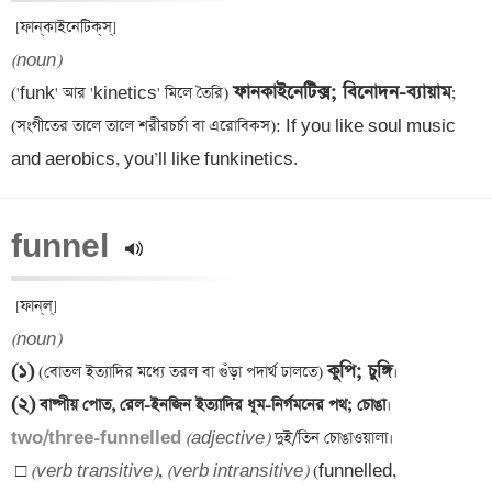
(noun)
ফানকাইনেটিক্স; বিনোদন-ব্যায়াম
('funk' আর 'kinetics' মিলে তৈরি) 
; 
(সংগীতের তালে তালে শরীরচর্চা বা এরোবিকস): If you like soul music 
and aerobics, you’ll like funkinetics.
funnel 
(noun)
(১)
কুপি; চুঙ্গি
 (বোতল ইত্যাদির মধ্যে তরল বা গুঁড়া পদার্থ ঢালতে) 
(২)
 বাষ্পীয় পোত, রেল-ইনজিন ইত্যাদির ধূম-নির্গমনের পথ; চোঙা
two/three-funnelled 
(adjective)
□ 
(verb transitive)
, 
(verb intransitive)
 (funnelled, 