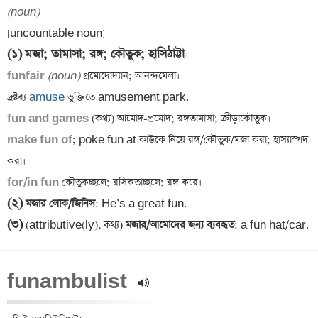
(noun)
(১)
মজা; তামাসা; রঙ্গ; কৌতুক; হাসিঠাট্টা
funfair 
(noun)
 প্রমোদোদ্যান; আনন্দমেলা।

দ্রষ্টব্য 
amuse
fun and games 
make fun of
; poke fun at কাউকে নিয়ে রঙ্গ/কৌতুক/মজা করা; হাস্যাস্পদ 
for/in fun
(২)
 মজার লোক/জিনিস
(৩)
 (attributive(ly), কথ্য)
 মজার/আমোদের জন্য ব্যবহৃত
: a fun hat/car.
funambulist 