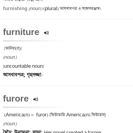
furnishing 
(noun)
furniture 
(noun)
আসবাবপত্র; গৃহসজ্জা
furore 
 (America(n) = 
(noun)
হৈচৈ; উন্মাদনা; সাড়া: 
Her novel created a furore.