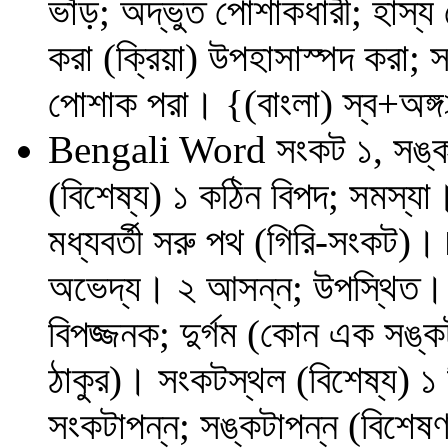
ভাঁড়; অদ্ভুত পোশাকধারী; হাস্
করা (ক্রিয়া) উপহাসাস্পদ করা; 
পোশাক পরা। {(বাংলা) স্ব+অঙ
Bengali Word
সংকট ১, সঙ্
(বিশেষ্য) ১ কঠিন বিপদ; সমস্যা।
মধ্যবর্তী সরু পথ (গিরি-সংকট)।
অভেদ্য। ২ আসন্ন; উপস্থিত। 
বিপজ্জনক; দুর্গম (কোন এক সঙ্কট
ঠাকুর)। সংকটস্থল (বিশেষ্য) 
সংকটাপন্ন; সঙ্কটাপন্ন (বিশেষণ) 