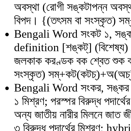
অবস্থা (রোগী সঙ্কটাপন্ন অবস
বিপদ। {(তৎসম বা সংস্কৃত) সম্
Bengali Word
সংকট ১, সঙ্ক
definition
[শঙ্‌কট্‌] (বিশেষ্
জলকাক করণ্ডক বক শ্বেত শুক 
সংস্কৃত) সম্‌+কট(কটচ্‌)+অ(অচ্
Bengali Word
সংকর, সঙ্কর
১ মিশ্রণ; পরস্পর বিরুদ্ধ পদার
অন্য জাতীয় নারীর মিলনে জাত জী
৩ বিরুদ্ধ পদার্থের মিশ্রণ; h