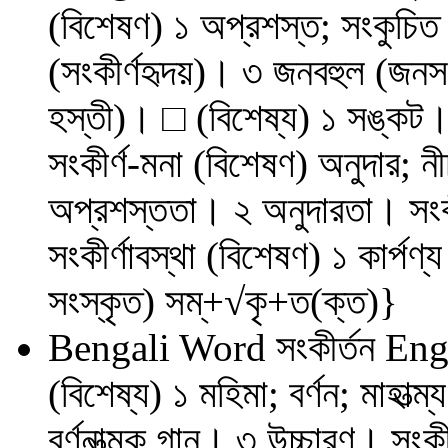
(বিশেষণ) ১ অপ্রশস্ত; সংকুচিত 
(সংকীর্ণহৃদয়)। ৩ জনবহুল (জনসং
হস্তী)। □ (বিশেষ্য) ১ সঙ্কট। ২
সংকীর্ণ-মনা (বিশেষণ) অনুদার; ন
অপ্রশস্ততা। ২ অনুদারতা। সংকীর্
সংকীর্ণাবস্থা (বিশেষণ) ১ কার্প
সংস্কৃত) সম্‌+√কৃ+ত(ক্ত)}
Bengali Word
সংকীর্তন
Eng
(বিশেষ্য) ১ মহিমা; বর্ণন; মাহাত্
বর্ণনাত্মক গান। ৩ উচ্চারণ। সংক