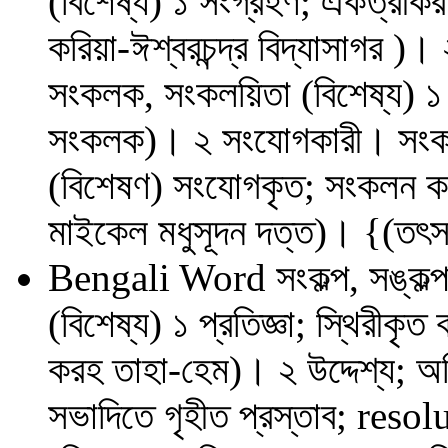
(বিশেষ্য) ১ সংগ্রহণ; একত্র
করিয়া-ঈশ্বরচন্দ্র বিদ্যাসাগর
সংকলক, সংকলয়িতা (বিশেষ্য) ১ 
সংকলক)। ২ সংযোগকারী। সংকলয়িত
(বিশেষণ) সংযোগকৃত; সংকলন ক
মাইকেল মধুসূদন দত্ত)। {(তৎসম 
Bengali Word
সংকল্প, সঙ্কল্
(বিশেষ্য) ১ প্রতিজ্ঞা; স্থিরীকৃ
করহ তাহা-হেম)। ২ উদ্দেশ্য; অ
সভাদিতে গৃহীত প্রস্তাব; resolut