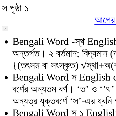
স
পৃষ্ঠা ১
আগের প
×
Bengali Word
-স্থ
English
অন্তর্গত। ২ বর্তমান; বিদ্যমান 
{(তৎসম বা সংস্কৃত) √স্থা+অ
Bengali Word
স
English 
বর্ণের অন্যতম বর্ণ। ‘ত’ ও ‘’থ’ ব
অন্যত্র যুক্তবর্ণে ‘স’-এর ধ্ব
Bengali Word
স ১
English