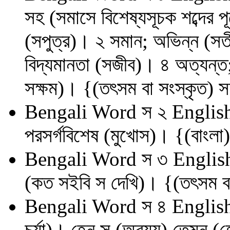
সহ (সমাসে বিশেষ্যসূচক শব্দের পূ
(সপুত্র)। ২ সমান; অভিন্ন (সতী
বিদ্যমানতা (সজীব)। ৪ অত্যন্ত;
সক্ষম)। {(তৎসম বা সংস্কৃত) 
Bengali Word
স ২
English
পরসর্গবিশেষ (মুখোস)। {(বাংলা)
Bengali Word
স ৩
English
(কত সইবি স দেখি)। {(তৎসম বা 
Bengali Word
স ৪
English
চর্যা)। হেন স (অব্যয়) তেমন (