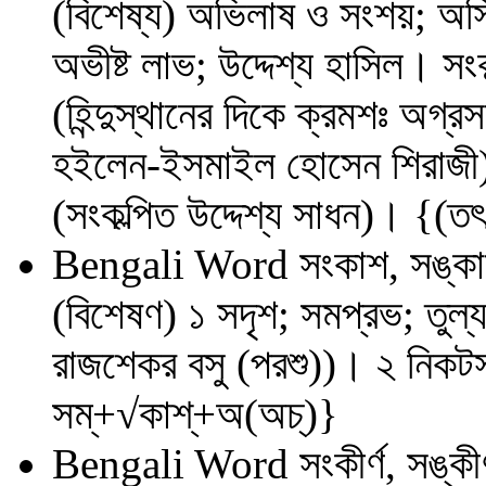
(বিশেষ্য) অভিলাষ ও সংশয়; অস্থ
অভীষ্ট লাভ; উদ্দেশ্য হাসিল। সংকল
(হিন্দুস্থানের দিকে ক্রমশঃ অগ্র
হইলেন-ইসমাইল হোসেন শিরাজী)। স
(সংকল্পিত উদ্দেশ্য সাধন)। {(তৎ
Bengali Word
সংকাশ, সঙ্ক
(বিশেষণ) ১ সদৃশ; সমপ্রভ; তুল
রাজশেকর বসু (পরশু))। ২ নিকট
সম্‌+√কাশ্‌+অ(অচ্‌)}
Bengali Word
সংকীর্ণ, সঙ্কীর