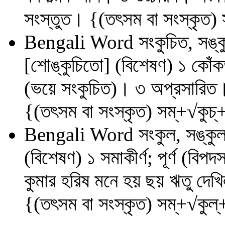
সংস্তুত। {(তৎসম বা সংস্কৃত) স
Bengali Word
সংকুচিত, সঙ্ক
[শোঙ্‌কুচিতো] (বিশেষণ) ১ কোঁক
(ভয়ে সংকুচিত)। ৩ অপ্রসারিত। ৪
{(তৎসম বা সংস্কৃত) সম্‌+√কুচ্
Bengali Word
সংকুল, সঙ্কু
(বিশেষণ) ১ সমাকীর্ণ; পূর্ণ (বিপ
কুমার হরিষ মনে হয় ছয় ঋতু দেখিল
{(তৎসম বা সংস্কৃত) সম্‌+√কুল