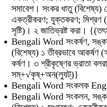
সমাবেশ। সংকর ধাতু (বিশেষ্য) 
একত্রীকরণ; যুক্তকরণ; মিশ্রণ (
সৃষ্টি)। ২ জাতিভ্রষ্ট করা। {(ত
Bengali Word
সংকর্ষণ, সঙ্কর
(বিশেষ্য) ১ তীব্রভাবে আকর্ষণ (অ
কর্ষণ। ৩ শ্রীকৃষ্ণের ভ্রাতা ব
সম্‌+√কৃষ্‌+অন(ল্যুট্‌)}
Bengali Word
সংকলক
Engl
Bengali Word
সংকলন, সঙ্