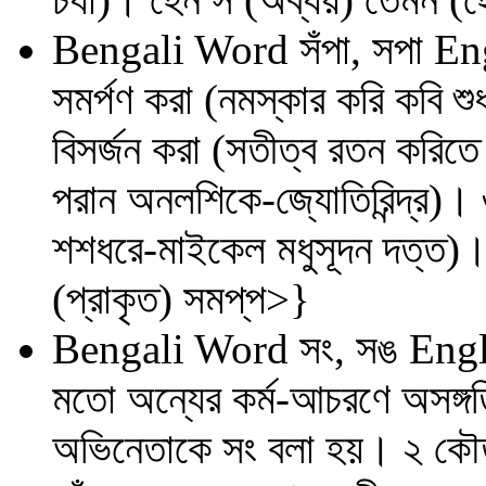
Bengali Word
সঁপা, সপা
Eng
সমর্পণ করা (নমস্কার করি কবি শু
বিসর্জন করা (সতীত্ব রতন করিত
পরান অনলশিকে-জ্যোতিরিন্দ্র)। ৩
শশধরে-মাইকেল মধুসূদন দত্ত)। 
(প্রাকৃত) সমপ্‌প>}
Bengali Word
সং, সঙ
Engl
মতো অন্যের কর্ম-আচরণে অসঙ্গতি প
অভিনেতাকে সং বলা হয়। ২ কৌত