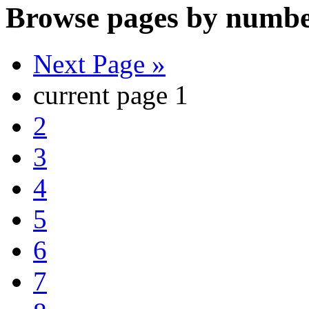
Browse pages by numbe
Next Page »
current page
1
2
3
4
5
6
7