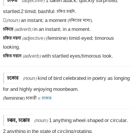
চকিত
(adjective)
 1 taken aback; quickly surprised; 
startled.2 timid; bashful: চকিত চাহনি.


(noun)
চকিতে 
(adverb)
চকিত নয়না 
(adjective)
 (feminine) timid-eyed; timorous 
চকিত নয়নে 
(adverb)
 with startled eyes/timorous look.
চকোর
(noun)
 kind of bird celebrated in poetry as longing 
for and highly enjoying moonbeam. 

(feminine) চকোরী =
 চকোর
চক্কর, চক্কোর
(noun)
 1 anything wheel-shaped or circular.

2 anything in the state of circling/rotating.
