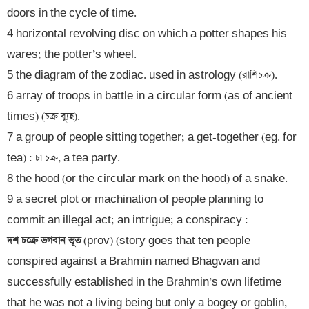
doors in the cycle of time.

4 horizontal revolving disc on which a potter shapes his 
wares; the potter’s wheel. 

5 the diagram of the zodiac. used in astrology (রাশিচক্র).

6 array of troops in battle in a circular form (as of ancient 
times) (চক্র ব্যূহ).

7 a group of people sitting together; a get-together (eg. for 
tea) : চা চক্র, a tea party.

8 the hood (or the circular mark on the hood) of a snake. 

9 a secret plot or machination of people planning to 
দশ চক্রে ভগবান ভূত 
(prov) (story goes that ten people 
conspired against a Brahmin named Bhagwan and 
successfully established in the Brahmin’s own lifetime 
that he was not a living being but only a bogey or goblin, 