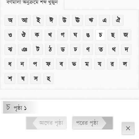
বর্ণমালা অনুক্রমে শব্দ খুঁজুন
অ
আ
ই
ঈ
উ
ঊ
ঋ
এ
ঐ
ও
ঔ
ক
খ
গ
ঘ
ঙ
চ
ছ
জ
ঝ
ঞ
ট
ঠ
ড
ঢ
ণ
ত
থ
দ
ধ
ন
প
ফ
ব
ভ
ম
য
র
ল
শ
ষ
স
হ
চ
পৃষ্ঠা ১
আগের পৃষ্ঠা
পরের পৃষ্ঠা
×