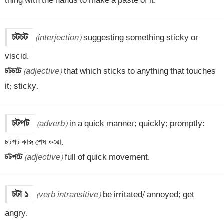
thing with the hands to make a paste of it.
চটচট
(interjection)
 suggesting something sticky or 
চটচটে 
(adjective)
 that which sticks to anything that touches 
it; sticky.
চটপট
(adverb)
 in a quick manner; quickly; promptly: 
চটপটে 
(adjective)
 full of quick movement.
চটা ১
(verb intransitive)
 be irritated/ annoyed; get 