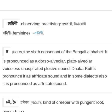
-চারিণী
চারিণী 
(feminine) =
-চারিণী
.
চ
(noun)
 the sixth consonant of the Bengali alphabet. It 
is pronounced as a dorso-alveolar, plato-alveolar 
voiceless unaspirated plosive sound. Dhaka-Kuttis 
pronounce it as affricate sound and in some dialects also 
it is pronounced as affricate sound.
চই, চৈ
[চবিকা] 
(noun)
 kind of creeper with pungent root; 
piper chaba.