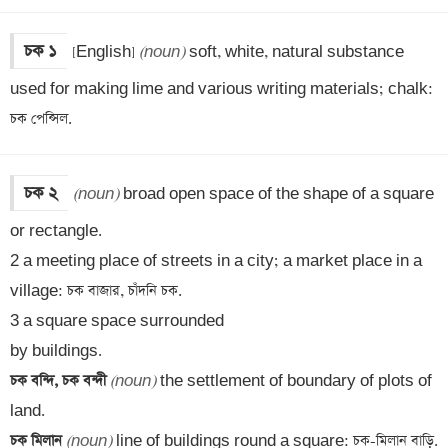
চক ১
[English] 
(noun)
 soft, white, natural substance 
used for making lime and various writing materials; chalk: 
চক পেন্সিল.
চক ২
(noun)
 broad open space of the shape of a square 
or rectangle.

2 a meeting place of streets in a city; a market place in a 
village: চক বাজার, চাঁদনি চক.

3 a square space surrounded 

চক বন্দি, চক বন্দী 
(noun)
 the settlement of boundary of plots of 
চক মিলান 
(noun)
 line of buildings round a square: চক-মিলান বাড়ি.