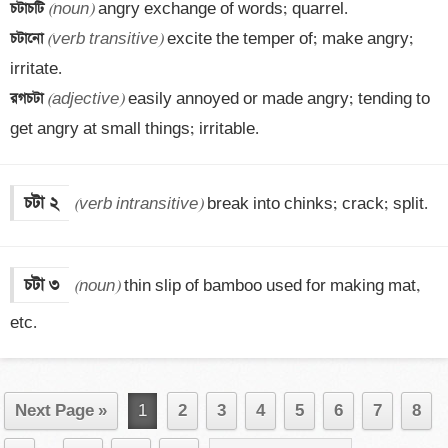
চটাচটি 
(noun)
চটানো 
(verb transitive)
 excite the temper of; make angry; 
রগচটা 
(adjective)
 easily annoyed or made angry; tending to 
get angry at small things; irritable.
চটা ২
(verb intransitive)
 break into chinks; crack; split.
চটা ৩
(noun)
 thin slip of bamboo used for making mat, 
etc.
Next Page »
1
2
3
4
5
6
7
8