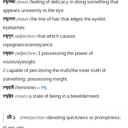
চক্ষুলজ্জা 
(noun)
 feeling of delicacy in doing something that 
চক্ষুলোম 
(noun)
 the line of hair that edges the eyelid; 
চক্ষুশূল 
(adjective)
 that which causes 
চক্ষুষ্মান 
(adjective)
 1 possessing the power of 
vision/eyesight. 

2 capable of perceiving the truth/the inner truth of 
চক্ষুষ্মতী 
(feminine) =
 চক্ষু
চক্ষুস্থির 
(noun)
 a state of being in a bewilderment.
চট ১
(interjection)
 denoting quickness or promptness: 