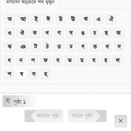
বর্ণমালা অনুক্রমে শব্দ খুঁজুন
অ
আ
ই
ঈ
উ
ঊ
ঋ
এ
ঐ
ও
ঔ
ক
খ
গ
ঘ
ঙ
চ
ছ
জ
ঝ
ঞ
ট
ঠ
ড
ঢ
ণ
ত
থ
দ
ধ
ন
প
ফ
ব
ভ
ম
য
র
ল
শ
ষ
স
হ
ষ
পৃষ্ঠা ১
আগের পৃষ্ঠা
পরের পৃষ্ঠা
×