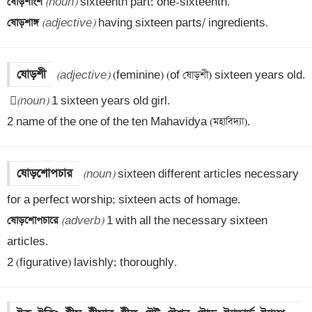
ষোড়শাংশ 
(noun)
ষোড়শাঙ্গ 
(adjective)
 having sixteen parts/ ingredients.
ষোড়শী
(adjective)

(noun)
 1 sixteen years old girl. 

2 name of the one of the ten Mahavidya (মহাবিদ্যা).
ষোড়শোপচার
(noun)
 sixteen different articles necessary 
ষোড়শোপচারে 
(adverb)
 1 with all the necessary sixteen 
articles. 

2 (figurative) lavishly; thoroughly.