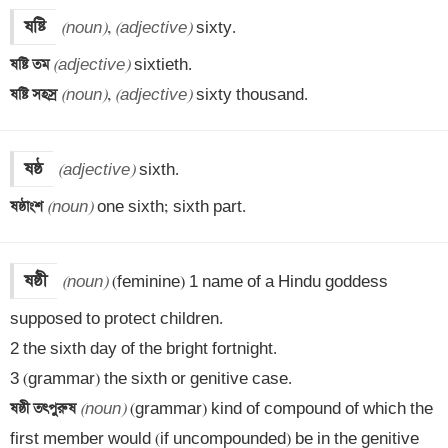
ষষ্টি
(noun)
, 
(adjective)
ষষ্টি তম 
(adjective)
ষষ্টি সহস্র 
(noun)
, 
(adjective)
 sixty thousand.
ষষ্ঠ
(adjective)
ষষ্ঠাংশ 
(noun)
 one sixth; sixth part.
ষষ্ঠী
(noun)
 (feminine) 1 name of a Hindu goddess 
supposed to protect children. 

2 the sixth day of the bright fortnight. 

ষষ্ঠী তৎপুরুষ 
(noun)
 (grammar) kind of compound of which the 
first member would (if uncompounded) be in the genitive 