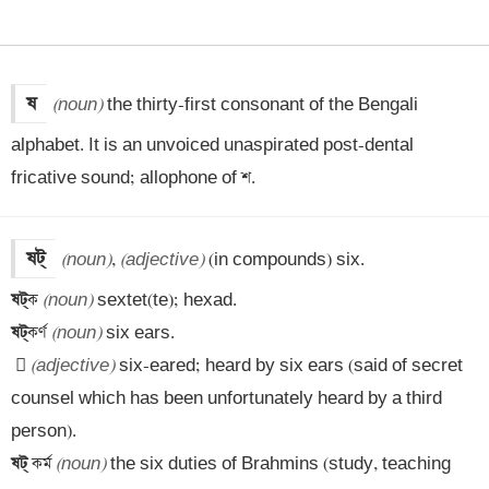
ষ
(noun)
 the thirty-first consonant of the Bengali 
alphabet. It is an unvoiced unaspirated post-dental 
fricative sound; allophone of শ.
(noun)
, 
(adjective)
ষট্
‌ক 
(noun)
ষট্
‌কর্ণ 
(noun)
 
(adjective)
 six-eared; heard by six ears (said of secret 
counsel which has been unfortunately heard by a third 
ষট্
‌ কর্ম 
(noun)
 the six duties of Brahmins (study, teaching 