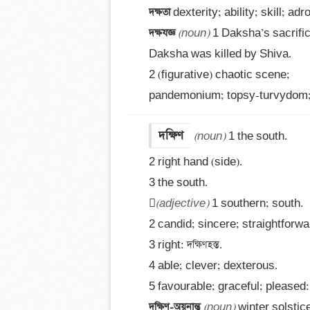
দক্ষতা 
দক্ষযজ্ঞ 
(noun)
 1 Daksha’s sacrifi
Daksha was killed by Shiva.

2 (figurative) chaotic scene;

pandemonium; topsy-turvydom;
দক্ষিণ
(noun)
 1 the south. 

2 right hand (side). 

3 the south.


(adjective)
 1 southern; south. 

2 candid; sincere; straightforwar
3 right: দক্ষিণহস্ত.

4 able; clever; dexterous. 

দক্ষিণ-অয়নান্ত 
(noun)