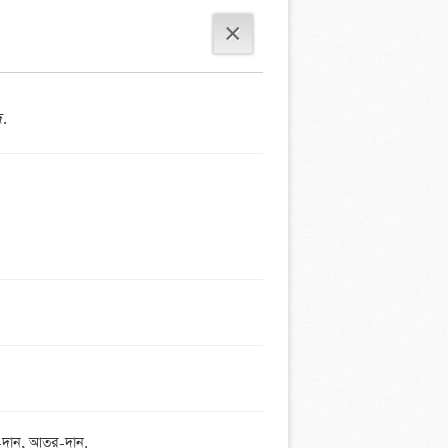
×
দ.
দান, আতর-দান.