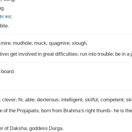
ইন করা
bite.
ative) get involved in great difficulties; run into trouble; be in 
-board. 

; clever; fit; able; dexterous; intelligent; skilful; competent; skil
 of the Projapatis, born from Brahma’s right thumb— he is the f