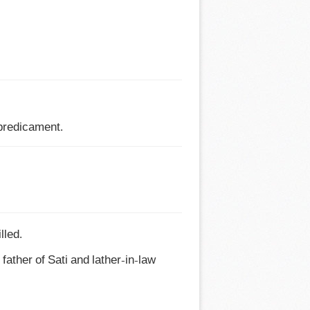
a predicament.
led.

ather of Sati and lather-in-law 