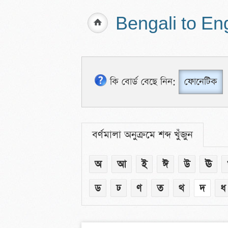
Bengali to En
কি বোর্ড বেছে নিন:
ফোনেটিক
বর্ণমালা অনুক্রমে শব্দ খুঁজুন
অ
আ
ই
ঈ
উ
ঊ
ড
ঢ
ণ
ত
থ
দ
ধ