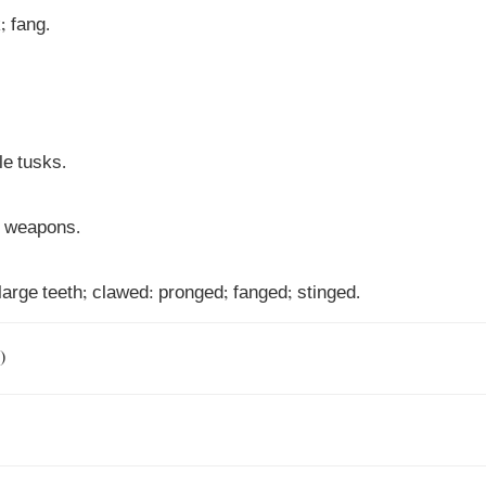
 weapons.

large teeth; clawed: pronged; fanged; stinged.
)