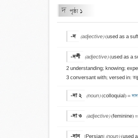
দ
পৃষ্ঠা ১
-দ
(adjective)
 (used as a suf
-দর্শী
(adjective)
 (used as a su
2 understanding; knowing; exper
3 conversant with; versed in: তত্ত্ব-
-দা ২
(noun)
 (colloquial) =
 দাদ
-দা ৩
(adjective)
 (feminine) =
-দান
[Persian] 
(noun)
 (used a