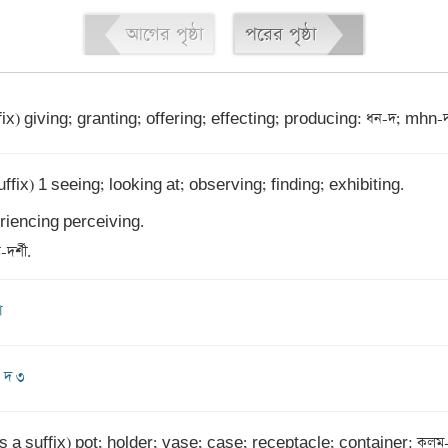
আগের পৃষ্ঠা
পরের পৃষ্ঠা
fix) giving; granting; offering; effecting; producing: ধন-দ; mhn-
ffix) 1 seeing; looking at; observing; finding; exhibiting. 

iencing perceiving. 

দর্শী.
া
 দ ৩
s a suffix) pot; holder; vase; case; receptacle; container: কলম-