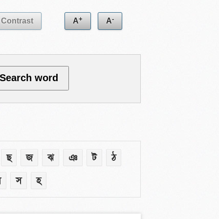
+
-
Contrast
A
A
ছ
জ
ঝ
ঞ
ট
ঠ
ষ
স
হ