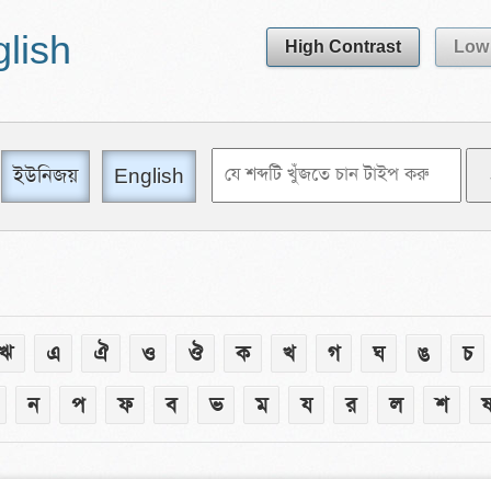
glish
High Contrast
Low 
ইউনিজয়
English
ঋ
এ
ঐ
ও
ঔ
ক
খ
গ
ঘ
ঙ
চ
ন
প
ফ
ব
ভ
ম
য
র
ল
শ