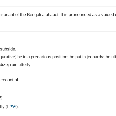
nsonant of the Bengali alphabet. It is pronounced as a voiced 
dize; ruin utterly.
account of.
fly (
 দংশ
).