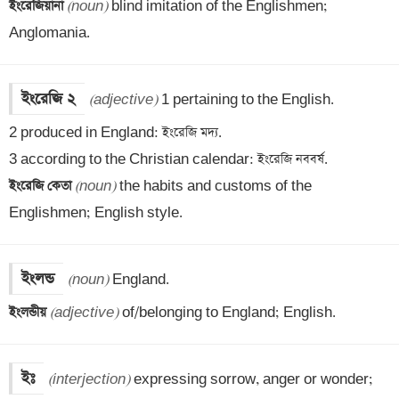
ইংরেজিয়ানা 
(noun)
 blind imitation of the Englishmen; 
Anglomania.
ইংরেজি ২
(adjective)
 1 pertaining to the English. 

2 produced in England: ইংরেজি মদ্য.

ইংরেজি কেতা 
(noun)
 the habits and customs of the 
Englishmen; English style.
ইংলন্ড
(noun)
ইংলন্ডীয় 
(adjective)
 of/belonging to England; English.
ইঃ
(interjection)
 expressing sorrow, anger or wonder; 