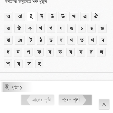
বর্ণমালা অনুক্রমে শব্দ খুঁজুন
অ
আ
ই
ঈ
উ
ঊ
ঋ
এ
ঐ
ও
ঔ
ক
খ
গ
ঘ
ঙ
চ
ছ
জ
ঝ
ঞ
ট
ঠ
ড
ঢ
ণ
ত
থ
দ
ধ
ন
প
ফ
ব
ভ
ম
য
র
ল
শ
ষ
স
হ
ই
পৃষ্ঠা ১
আগের পৃষ্ঠা
পরের পৃষ্ঠা
×