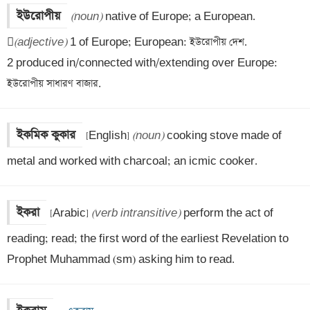
ইউরোপীয়
(noun)
 native of Europe; a European.


(adjective)
 1 of Europe; European: ইউরোপীয় দেশ.

2 produced in/connected with/extending over Europe: 
ইউরোপীয় সাধারণ বাজার.
ইকমিক কুকার
[English] 
(noun)
 cooking stove made of 
metal and worked with charcoal; an icmic cooker.
ইকরা
[Arabic] 
(verb intransitive)
 perform the act of 
reading; read; the first word of the earliest Revelation to 
Prophet Muhammad (sm) asking him to read.