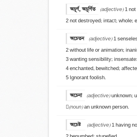
অচূর্ণ, অচূর্ণিত
(adjective)
 1 not
2 not destroyed; intact; whole; e
অচেতন
(adjective)
 1 senseles
2 without life or animation; inani
3 wanting sensibility; insensate:
4 enchanted, bewitched; affected 
5 Ignorant foolish.
অচেনা
(adjective)
 unknown; un

(noun)
 an unknown person.
অচেষ্ট 
(adjective)
 1 having no 