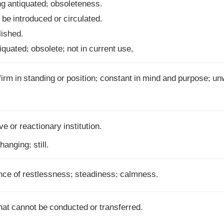
tiquated; obsolete; not in current use,
 firm in standing or position; constant in mind and purpose; unwa
e or reactionary institution. 

anging; still.
nce of restlessness; steadiness; calmness.
hat cannot be conducted or transferred.