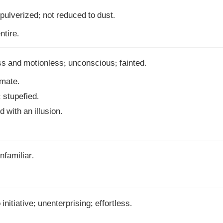
 pulverized; not reduced to dust. 

ntire.
s and motionless; unconscious; fainted. 

mate. 

 stupefied.

with an illusion. 

familiar.

initiative; unenterprising; effortless.
