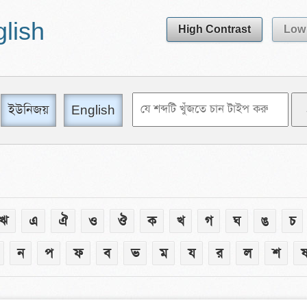
glish
High Contrast
Low 
ইউনিজয়
English
ঋ
এ
ঐ
ও
ঔ
ক
খ
গ
ঘ
ঙ
চ
ন
প
ফ
ব
ভ
ম
য
র
ল
শ