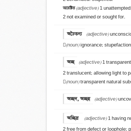
অচেষ্টিত 
(adjective)
 1 unattempted; 
2 not examined or sought for.
অচৈতন্য
(adjective)
 unconscio

(noun)
 ignorance; stupefaction
অচ্ছ
(adjective)
 1 transparent;
2 translucent; allowing light to 

(noun)
 transparent natural sub
অচ্ছদ, অচ্ছন্ন
(adjective)
 uncov
অচ্ছিদ্র 
(adjective)
 1 having no
2 free from defect or loophole; p