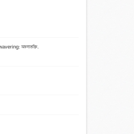
vering: অচলাভক্তি.
