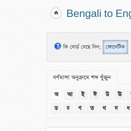
Bengali to En
কি বোর্ড বেছে নিন:
ফোনেটিক
বর্ণমালা অনুক্রমে শব্দ খুঁজুন
অ
আ
ই
ঈ
উ
ঊ
ড
ঢ
ণ
ত
থ
দ
ধ