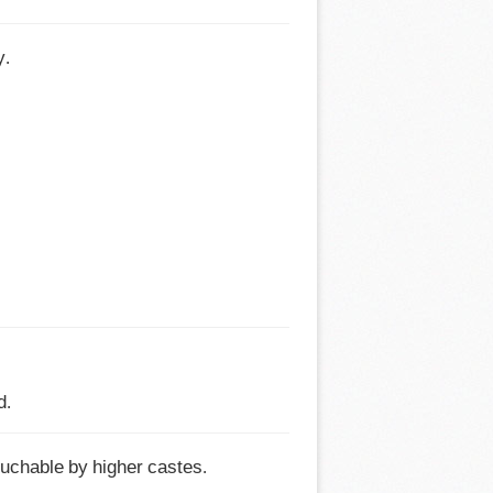
 

d.
chable by higher castes. 