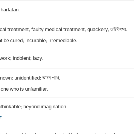
charlatan.
t be cured; incurable; irremediable.
work; indolent; lazy.
nown; unidentified: অচিন পাখি.

 one who is unfamiliar.
্য
.