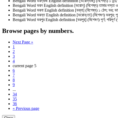
Bengali Word
ভরদ্বাজ
English definition
[ভরোদ্‌দাজ্‌] (বিশেষ্য) ১ হ
Bengali Word
ভরন
English definition
[ভরোন্‌] (বিশেষ্য) তামার দস্তা 
Bengali Word
ভরনা
English definition
[ভর্‌না] (বিশেষ্য) ১ ঠেস; ভর;
Bengali Word
ভরন্ত
English definition
[ভরোন্‌তো] (বিশেষণ) ভরপুর; পূর
Bengali Word
ভরপুর
English definition
[ভরপুর্‌] (বিশেষণ) পূর্ণ; পরিপূর
Browse pages by numbers.
Next Page »
1
2
3
4
current page
5
6
7
8
9
...
34
35
36
« Previous page
Close