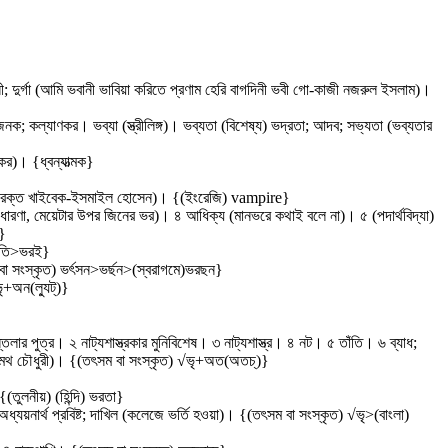
ানী; দুর্গা (আমি ভবানী ভাবিয়া করিতে প্রণাম হেরি বাগদিনী ভবী গো-কাজী নজরুল ইসলাম)।
লজনক; কল্যাণকর। ভব্যা (স্ত্রীলিঙ্গ)। ভব্যতা (বিশেষ্য) ভদ্রতা; আদব; সভ্যতা (ভব্যতার
াকর)। {ধ্বন্যাত্মক}
েয়ার সম রক্ত খাইবেক-ইসমাইল হোসেন)। {(ইংরেজি) vampire}
র ধারণা, মেয়েটার উপর জিনের ভর)। ৪ আধিক্য (মানভরে কথাই বলে না)। ৫ (পদার্থবিদ্যা)
)}
ভরতি>ভরই}
বা সংস্কৃত) ভর্ৎসন>ভর্ছন>(স্বরাগমে)ভরছন}
+অন(ল্যুট্‌)}
্তলার পুত্র। ২ নাট্যশাস্ত্রকার মুনিবিশেষ। ৩ নাট্যশাস্ত্র। ৪ নট। ৫ তাঁতি। ৬ ব্যাধ;
-প্রমথ চৌধুরী)। {(তৎসম বা সংস্কৃত) √ভৃ+অত(অতচ্‌)}
{(তুলনীয়) (হিন্দি) ভরতা}
অধ্যয়নার্থ প্রবিষ্ট; দাখিল (কলেজে ভর্তি হওয়া)। {(তৎসম বা সংস্কৃত) √ভৃ>(বাংলা)