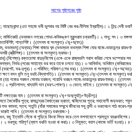
আগের পৃষ্ঠা
পরের পৃষ্ঠা
 নাছোড়বান্দা (এত সহজে ভবী ভুলবার নয় মিষ্টি বের কর-নীলিমা ইব্রাহীম)। ২ হিন্দু দেবী ভব
ত; মার্জিতরুচি (ভব্যজন নগরের শোভা-কবিকঙ্কণ মুকুন্দরাম চক্রবর্তী)। ২ সাধু; সৎ। ৩ মঙ্গ
ব্যতাবিশিষ্ট; শান্তশিষ্ট। {(তৎসম বা সংস্কৃত) √ভূ+য(যৎ)}
ম্‌, ভভম্‌ভম্‌] (অব্যয়) শিঙ্গা বাজার শব্দ (ভভম্ভম ভভম্বম শিঙ্গা ঘোর বাজে-ভারতচন্দ্র রায়গুণ
ভমরী (স্ত্রীলিঙ্গ)। {(তৎসম বা সংস্কৃত) ভ্রমর>}
্‌পায়ার্‌] (বিশেষ্য) রক্তচোষা বাদুড়বিশেষ (একে একে রাজ্যগুলি গরাস করিয়া শেষে ভম্প
বলম্বন; নির্ভর (পরের সাহায্যে ভর করে তাকে চলতে হয়)। ৩ আবির্ভাব; অধিষ্ঠান (কবিরাজে
ূর্ণ (ভরপেট, ভর-দুপুর)। ৩ পরিমিত; পরিমাণ (সের ভর)। {(তৎসম বা সংস্কৃত) √ভৃ+অ(অচ্‌
্ষণে ক্ষণে বসন ধূলি তনু ভরই-বিদ্যাপতি)। {(তৎসম বা সংস্কৃত) √ভৃ>(তৎসম বা সংস্কৃত) 
্ৎসনা (হয় গজের গরজন সোনার তরজন; পয়োধি ভরছন লাজে-ভারতচন্দ্র রায়গুণাকর)। {(তৎসম 
্বকরণ। ২ প্রতিপালন; খাদ্যাদি দান (ভরণ-পোষণ)। ৩ বেতন; মাইনা। {(তৎসম বা সংস্কৃত) √ভৃ
ি নক্ষত্রের নাম। {(তৎসম বা সংস্কৃত) √ভৃ+অন(ল্যুট্‌)+ঈ(ঙীপ্‌)}
াণ মতে কৈকেয়ীর পুত্র; রামচন্দ্রের বৈমাত্রেয় ভ্রাতা; ঋষিদেবের পুত্র; মহাযোগী জড়ভরত; শকুন
ুভ কামনা; স্তব; স্তুতি (যাঁরা সমাজের সম্মুখে জীবনের শুধু নান্দী ও ভরতবচন পাঠ করেন
ষ; ভারুই পাখি। {(তৎসম বা সংস্কৃত) ভরদ্বাজ>}
েগুন, কচু ইত্যাদি সেঁকে বা পুড়িয়ে কিংবা সিদ্ধ করে তেল মশলাযোগে প্রস্তুত ব্যঞ্জনবিশেষ। 
ণ। ২ ভরপুর; পরিপূর্ণ (ব্যাগ ভরতি হওয়া বা করা)। ৩ নিযুক্ত; বহাল (কাজে ভর্তি হওয়া)। ৪ 