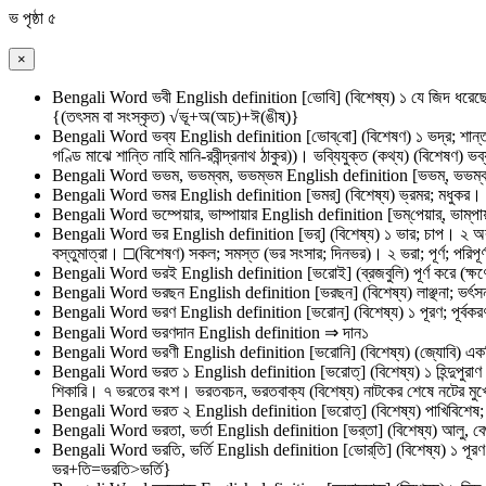
ভ
পৃষ্ঠা ৫
×
Bengali Word
ভবী
English definition
[ভোবি] (বিশেষ্য) ১ যে জিদ ধরেছে;
{(তৎসম বা সংস্কৃত) √ভূ+অ(অচ্‌)+ঈ(ঙীষ্‌)}
Bengali Word
ভব্য
English definition
[ভোব্‌বো] (বিশেষণ) ১ ভদ্র; শান্
গণ্ডি মাঝে শান্তি নাহি মানি-রবীন্দ্রনাথ ঠাকুর))। ভব্যিযুক্ত (কথ্য) (বিশেষণ) ভ
Bengali Word
ভভম, ভভম্বম, ভভম্ভম
English definition
[ভভম্‌, ভভম্‌ব
Bengali Word
ভমর
English definition
[ভমর্‌] (বিশেষ্য) ভ্রমর; মধুকর। 
Bengali Word
ভম্পেয়ার, ভাম্পায়ার
English definition
[ভম্‌পেয়ার্‌, ভাম
Bengali Word
ভর
English definition
[ভর্‌] (বিশেষ্য) ১ ভার; চাপ। ২ অ
বস্তুমাত্রা। □(বিশেষণ) সকল; সমস্ত (ভর সংসার; দিনভর)। ২ ভরা; পূর্ণ; পরিপ
Bengali Word
ভরই
English definition
[ভরোই] (ব্রজবুলি) পূর্ণ করে (ক
Bengali Word
ভরছন
English definition
[ভরছন] (বিশেষ্য) লাঞ্ছনা; ভর
Bengali Word
ভরণ
English definition
[ভরোন্‌] (বিশেষ্য) ১ পূরণ; পূর
Bengali Word
ভরণদান
English definition
⇒ দান১
Bengali Word
ভরণী
English definition
[ভরোনি] (বিশেষ্য) (জ্যোবি) একট
Bengali Word
ভরত ১
English definition
[ভরোত্‌] (বিশেষ্য) ১ হিন্দুপুর
শিকারি। ৭ ভরতের বংশ। ভরতবচন, ভরতবাক্য (বিশেষ্য) নাটকের শেষে নটের মুখে শ
Bengali Word
ভরত ২
English definition
[ভরোত্‌] (বিশেষ্য) পাখিবিশে
Bengali Word
ভরতা, ভর্তা
English definition
[ভর্‌তা] (বিশেষ্য) আলু, ব
Bengali Word
ভরতি, ভর্তি
English definition
[ভোর্‌তি] (বিশেষ্য) ১ পূর
ভর+তি=ভরতি>ভর্তি}