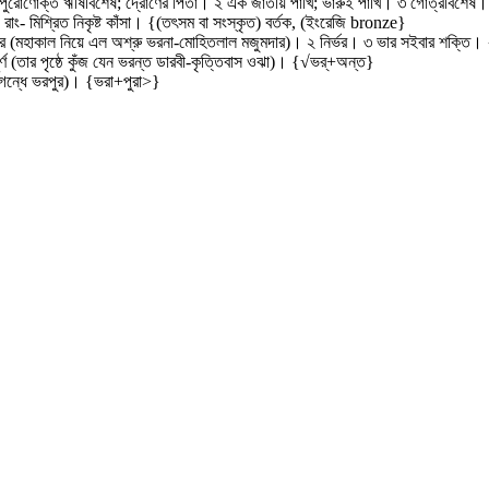
িন্দু পুরোণোক্ত ঋষিবিশেষ; দ্রোণের পিতা। ২ এক জাতীয় পাখি; ভারুই পাখি। ৩ গোত্রবিশে
ও রাং- মিশ্রিত নিকৃষ্ট কাঁসা। {(তৎসম বা সংস্কৃত) বর্তক, (ইংরেজি bronze}
 ভার (মহাকাল নিয়ে এল অশ্রু ভরনা-মোহিতলাল মজুমদার)। ২ নির্ভর। ৩ ভার সইবার শক্তি। 
্ণ (তার পৃষ্ঠে কুঁজ যেন ভরন্ত ডারবী-কৃত্তিবাস ওঝা)। {√ভর্‌+অন্ত}
্ণ (গন্ধে ভরপুর)। {ভরা+পুরা>}