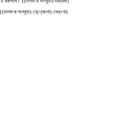
ষ। ৪ বাজপাখি। {(তৎসম বা সংস্কৃত) ভরদ্বাজ}
{(তৎসম বা সংস্কৃত) √ভৃ>(বাংলা) √ভর্‌+না}