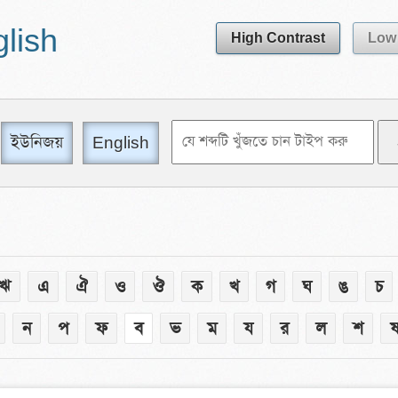
glish
High Contrast
Low 
ইউনিজয়
English
ঋ
এ
ঐ
ও
ঔ
ক
খ
গ
ঘ
ঙ
চ
ন
প
ফ
ব
ভ
ম
য
র
ল
শ