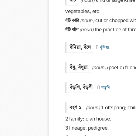
বঁটি
(noun)
 kind of large knif
বঁটি কাটা 
(noun)
বঁটি ঝাঁপ 
(noun)
 the practice of th
বঁদিয়া, বঁদে

 বুঁদিয়া
বঁধু, বঁধুয়া
(noun)
 (poetic) frie
বঁড়শি, বঁড়শী

 বড়শি
বংশ ১
(noun)
 1 offspring; chil
2 family; clan house. 

3 lineage; pedigree. 
