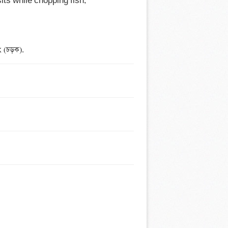
its while chopping fish, 
 (চড়ক).