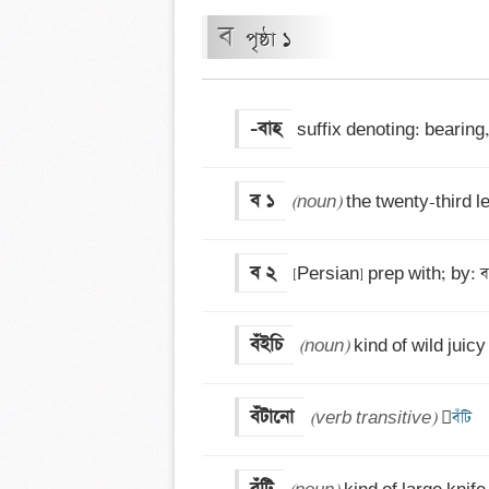
ব
পৃষ্ঠা ১
-বাহ
suffix denoting: bearing
ব ১
(noun)
 the twenty-third l
ব ২
বঁইচি
(noun)
 kind of wild juicy
বঁটানো
(verb transitive)
 
বঁটি