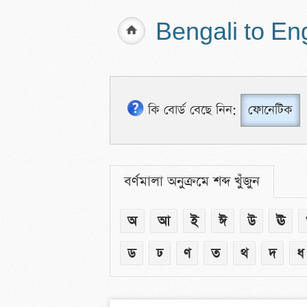
Bengali to En
কি বোর্ড বেছে নিন:
ফোনেটিক
বর্ণমালা অনুক্রমে শব্দ খুঁজুন
অ
আ
ই
ঈ
উ
ঊ
ড
ঢ
ণ
ত
থ
দ
ধ