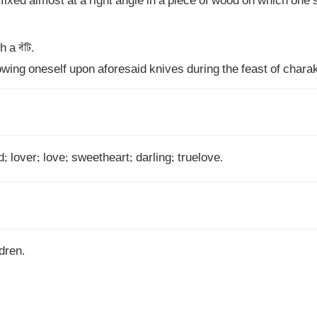
e fixed almost at a right angle in a piece of wood on which one s
rowing oneself upon aforesaid knives during the feast of charak
nd; lover; love; sweetheart; darling; truelove.
dren. 
