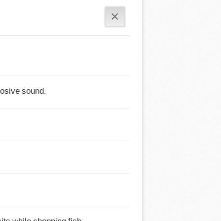
×
plosive sound.