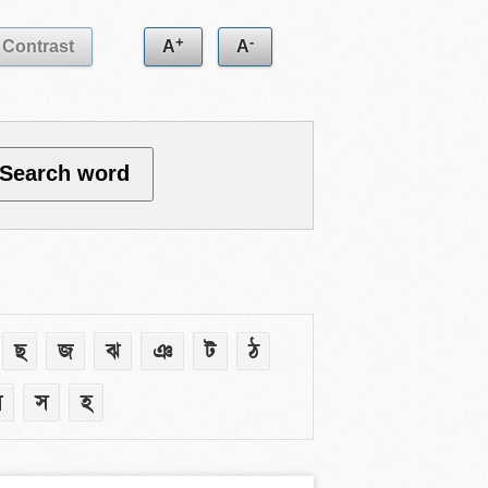
+
-
Contrast
A
A
ছ
জ
ঝ
ঞ
ট
ঠ
ষ
স
হ