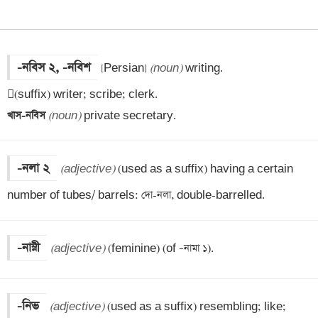
-নবিস ২, -নবিশ
[Persian] 
(noun)
 writing.

খাস-নবিস 
(noun)
 private secretary.
-নলা ২
(adjective)
 (used as a suffix) having a certain 
number of tubes/ barrels: দো-নলা, double-barrelled.
-নাম্নী
(adjective)
 (feminine) (of –নামা ১).
-নিভ
(adjective)
 (used as a suffix) resembling; like; 