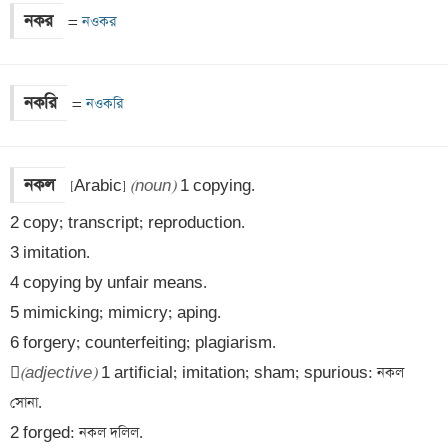
নকর
=
 নওকর
নকরি
=
 নওকরি
নকল
[Arabic] 
(noun)
 1 copying. 

2 copy; transcript; reproduction. 

3 imitation. 

4 copying by unfair means. 

5 mimicking; mimicry; aping. 

6 forgery; counterfeiting; plagiarism. 


(adjective)
 1 artificial; imitation; sham; spurious: নকল 
সোনা.

2 forged: নকল দলিল.
