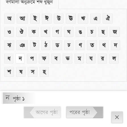
বর্ণমালা অনুক্রমে শব্দ খুঁজুন
অ
আ
ই
ঈ
উ
ঊ
ঋ
এ
ঐ
ও
ঔ
ক
খ
গ
ঘ
ঙ
চ
ছ
জ
ঝ
ঞ
ট
ঠ
ড
ঢ
ণ
ত
থ
দ
ধ
ন
প
ফ
ব
ভ
ম
য
র
ল
শ
ষ
স
হ
ন
পৃষ্ঠা ১
আগের পৃষ্ঠা
পরের পৃষ্ঠা
×