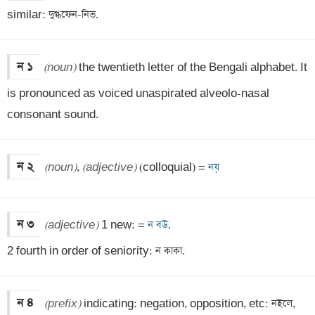
similar: দুগ্ধফেন-নিভ.
ন ১
(noun)
 the twentieth letter of the Bengali alphabet. It 
is pronounced as voiced unaspirated alveolo-nasal 
consonant sound.
ন ২
(noun)
, 
(adjective)
 (colloquial) =
 নয়
ন ৩
(adjective)
 1 new: =
 ন বউ
.

2 fourth in order of seniority: ন কাকা.
ন ৪
(prefix)
 indicating: negation, opposition, etc: নইলে, 