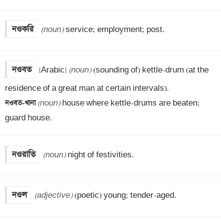
নওকরি
(noun)
 service; employment; post.
নওবত
[Arabic] 
(noun)
 (sounding of) kettle-drum (at the 
নওবত-খানা 
(noun)
 house where kettle-drums are beaten; 
guard house.
নওরাতি
(noun)
 night of festivities.
নওল
(adjective)
 (poetic) young; tender-aged.