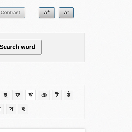
+
-
Contrast
A
A
ছ
জ
ঝ
ঞ
ট
ঠ
ষ
স
হ