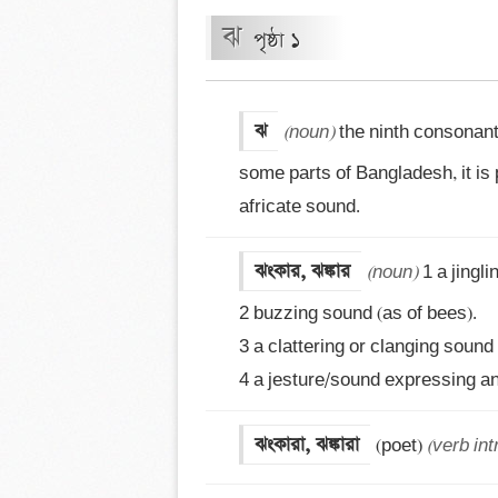
ঝ
পৃষ্ঠা ১
ঝ
(noun)
 the ninth consonant
some parts of Bangladesh, it is
africate sound.
ঝংকার, ঝঙ্কার
(noun)
 1 a jingl
2 buzzing sound (as of bees). 

3 a clattering or clanging sound 
4 a jesture/sound expressing ange
ঝংকারা, ঝঙ্কারা
(poet) 
(verb int