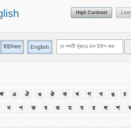
glish
High Contrast
Low 
ইউনিজয়
English
ঋ
এ
ঐ
ও
ঔ
ক
খ
গ
ঘ
ঙ
চ
ন
প
ফ
ব
ভ
ম
য
র
ল
শ