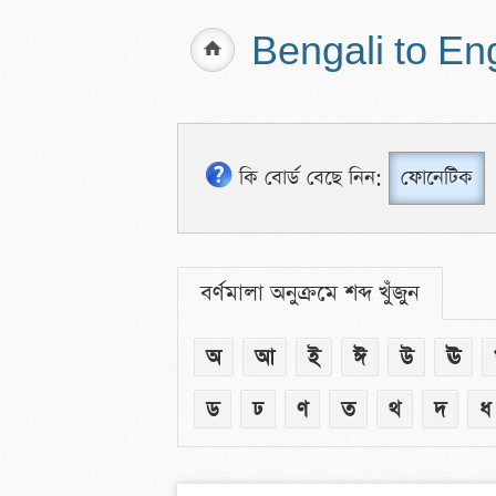
Bengali to En
কি বোর্ড বেছে নিন:
ফোনেটিক
বর্ণমালা অনুক্রমে শব্দ খুঁজুন
অ
আ
ই
ঈ
উ
ঊ
ড
ঢ
ণ
ত
থ
দ
ধ