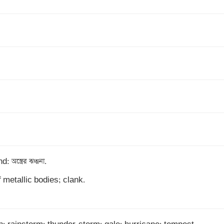
অস্ত্রের ঝঞ্ঝনা.

metallic bodies; clank. 
