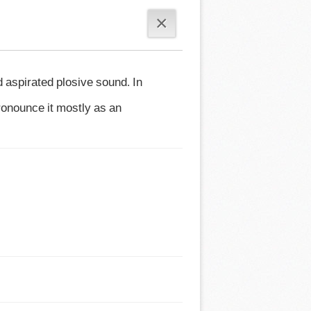
×
d aspirated plosive sound. In 
onounce it mostly as an 