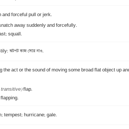
ast; squall.
tily: ঝটপট কাজ সেরে নাও.
g the act or the sound of moving some broad flat object up and 
 transitive)
 flapping.
m; tempest; hurricane; gale.