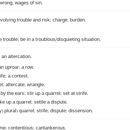
 wrong; wages of sin.
nvolving trouble and risk; charge; burden. 

e trouble; be in a troublous/disquieting situation.
 an altercation. 

n uproar; a row. 

y) plural) quarrel; strife; dispute; dissension.
me; contentious; cantankerous.