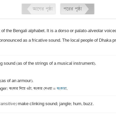
আগের পৃষ্ঠা
পরের পৃষ্ঠা
 of the Bengali alphabet. It is a dorso or palato-alveolar voice
 pronounced as a fricative sound. The local people of Dhaka pr
ing sound (as of the strings of a musical instrument). 

(as of an armour). 

r: ঝংকার দিয়ে ওঠা. ঝংকার দেওয়া =
 ঝংকারা
.
ransitive)
 make clinking sound; jangle; hum, buzz.