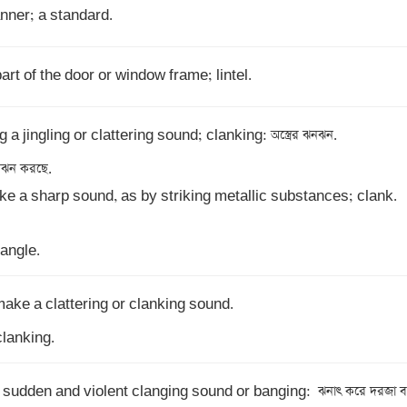
anner; a standard.
part of the door or window frame; lintel.
 a jingling or clattering sound; clanking: অস্ত্রের ঝনঝন. 

ke a sharp sound, as by striking metallic substances; clank. 

jangle.
clanking.
 sudden and violent clanging sound or banging:  ঝনাৎ করে দরজা বন্