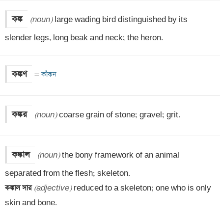
কঙ্ক
(noun)
 large wading bird distinguished by its 
slender legs, long beak and neck; the heron.
কঙ্কণ
=
 কাঁকন
কঙ্কর
(noun)
 coarse grain of stone; gravel; grit.
কঙ্কাল
(noun)
 the bony framework of an animal 
কঙ্কাল সার 
(adjective)
 reduced to a skeleton; one who is only 
skin and bone.