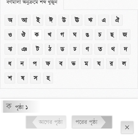
বর্ণমালা অনুক্রমে শব্দ খুঁজুন
অ
আ
ই
ঈ
উ
ঊ
ঋ
এ
ঐ
ও
ঔ
ক
খ
গ
ঘ
ঙ
চ
ছ
জ
ঝ
ঞ
ট
ঠ
ড
ঢ
ণ
ত
থ
দ
ধ
ন
প
ফ
ব
ভ
ম
য
র
ল
শ
ষ
স
হ
ক
পৃষ্ঠা ১
আগের পৃষ্ঠা
পরের পৃষ্ঠা
×