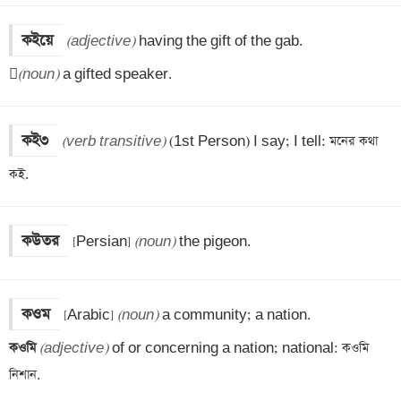
কইয়ে
(adjective)
 having the gift of the gab.


(noun)
 a gifted speaker.
কই৩
(verb transitive)
 (1st Person) I say; I tell: মনের কথা 
কই.
কউতর
[Persian] 
(noun)
 the pigeon.
কওম
[Arabic] 
(noun)
কওমি 
(adjective)
 of or concerning a nation; national: কওমি 
নিশান.