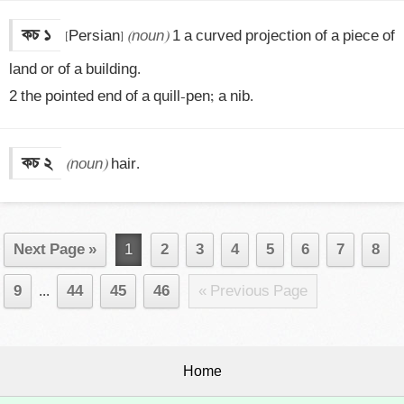
কচ ১
[Persian] 
(noun)
 1 a curved projection of a piece of 
land or of a building.

2 the pointed end of a quill-pen; a nib.
কচ ২
(noun)
 hair.
Next Page »
1
2
3
4
5
6
7
8
9
...
44
45
46
« Previous Page
Home