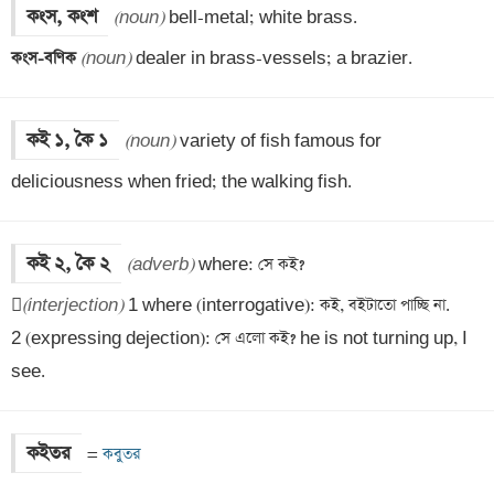
কংস, কংশ
(noun)
কংস-বণিক 
(noun)
 dealer in brass-vessels; a brazier.
কই ১, কৈ ১
(noun)
 variety of fish famous for 
deliciousness when fried; the walking fish.
কই ২, কৈ ২
(adverb)
 where: সে কই?


(interjection)
 1 where (interrogative): কই, বইটাতো পাচ্ছি না.

2 (expressing dejection): সে এলো কই? he is not turning up, I 
see.
কইতর
=
 কবুতর