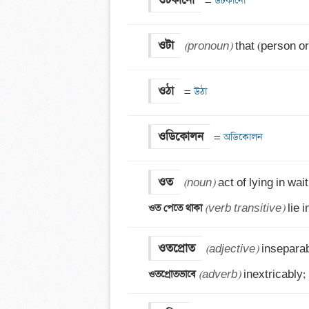
ওটকানো
=
 উটকানো
ওটা
(pronoun)
 that (person or 
ওঠা
=
 উঠা
ওডিকোলন
=
 অডিকোলন
ওত
(noun)
ওত পেতে থাকা 
(verb transitive)
 lie
ওতপ্রোত
(adjective)
ওতপ্রোতভাবে 
(adverb)
 inextricably;