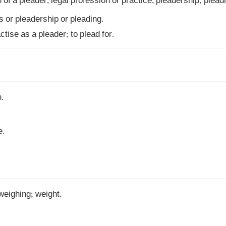
actise as a pleader; to plead for.
e.
 weighing; weight.
