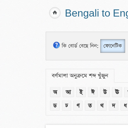
Bengali to En
কি বোর্ড বেছে নিন:
ফোনেটিক
বর্ণমালা অনুক্রমে শব্দ খুঁজুন
অ
আ
ই
ঈ
উ
ঊ
ড
ঢ
ণ
ত
থ
দ
ধ