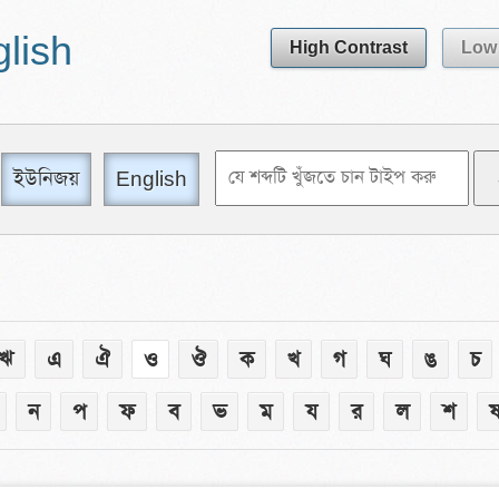
glish
High Contrast
Low 
ইউনিজয়
English
ঋ
এ
ঐ
ও
ঔ
ক
খ
গ
ঘ
ঙ
চ
ন
প
ফ
ব
ভ
ম
য
র
ল
শ