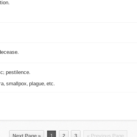
ion.

 decease.
c; pestilence.

a, smallpox, plague, etc.
Next Page »
1
2
3
« Previous Page