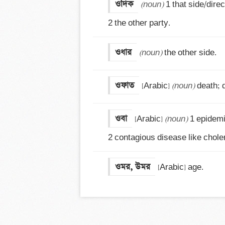
ওদিক
(noun)
 1 that side/direct
2 the other party.
ওধার
(noun)
 the other side.
ওফাত
[Arabic] 
(noun)
 death;
ওবা
[Arabic] 
(noun)
 1 epidemi
2 contagious disease like choler
ওমর, উমর
[Arabic] age.