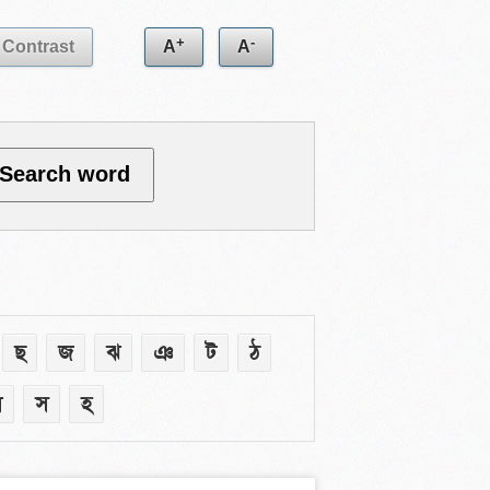
+
-
Contrast
A
A
ছ
জ
ঝ
ঞ
ট
ঠ
ষ
স
হ