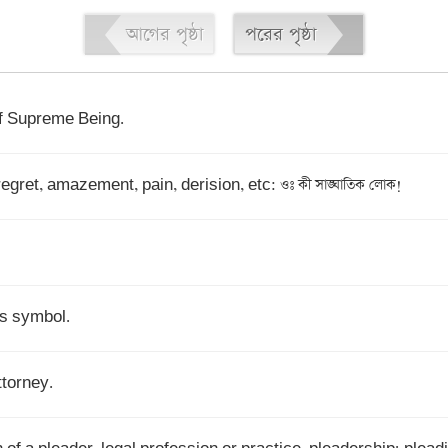
আগের পৃষ্ঠা
পরের পৃষ্ঠা
of Supreme Being.
egret, amazement, pain, derision, etc: ওঃ কী সাঙ্ঘাতিক লোক!
its symbol.
ttorney.