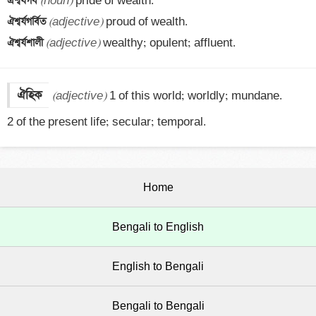
ঐশ্বর্যগর্ব 
(noun)
ঐশ্বর্যগর্বিত 
(adjective)
ঐশ্বর্যশালী 
(adjective)
 wealthy; opulent; affluent.
ঐহিক
(adjective)
 1 of this world; worldly; mundane.

2 of the present life; secular; temporal.
Home
Bengali to English
English to Bengali
Bengali to Bengali