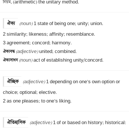
নিয়ম, (arithmetic) the unitary method.
ঐক্য
(noun)
 1 state of being one; unity; union.

2 similarity; likeness; affinity; resemblance.

ঐক্যবদ্ধ 
(adjective)
ঐক্যসাধন 
(noun)
 act of establishing unity/concord.
ঐচ্ছিক
(adjective)
 1 depending on one’s own option or 
choice; optional; elective.

2 as one pleases; to one’s liking.
ঐতিহাসিক
(adjective)
 1 of or based on history; historical: 