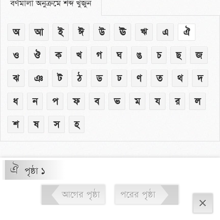
বর্ণমালা অনুক্রমে শব্দ খুঁজুন
অ
আ
ই
ঈ
উ
ঊ
ঋ
এ
ঐ
ও
ঔ
ক
খ
গ
ঘ
ঙ
চ
ছ
জ
ঝ
ঞ
ট
ঠ
ড
ঢ
ণ
ত
থ
দ
ধ
ন
প
ফ
ব
ভ
ম
য
র
ল
শ
ষ
স
হ
ঐ
পৃষ্ঠা ১
আগের পৃষ্ঠা
পরের পৃষ্ঠা
×