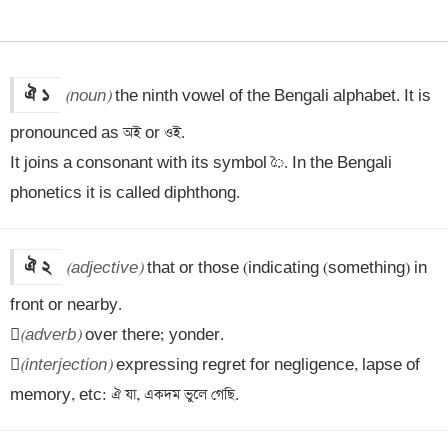
ঐ ১
(noun)
 the ninth vowel of the Bengali alphabet. It is 
pronounced as অই or ওই. 

It joins a consonant with its symbol ৈ. In the Bengali 
phonetics it is called diphthong.
ঐ ২
(adjective)
 that or those (indicating (something) in 
front or nearby.


(adverb)
 over there; yonder.


(interjection)
 expressing regret for negligence, lapse of 
memory, etc: ঐ যা, একদম ভুলে গেছি.