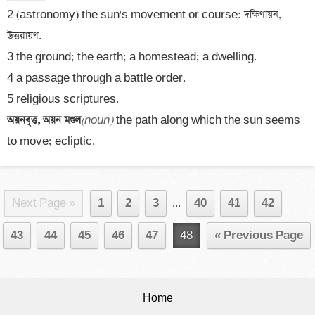
2 (astronomy) the sun's movement or course: দক্ষিণায়ন, 
উত্তরায়ণ.

3 the ground; the earth; a homestead; a dwelling. 

4 a passage through a battle order.

অয়নবৃত্ত, অয়ন মণ্ডল
(noun)
 the path along which the sun seems 
to move; ecliptic.
Next Page »
1
2
3
...
40
41
42
43
44
45
46
47
48
« Previous Page
Home