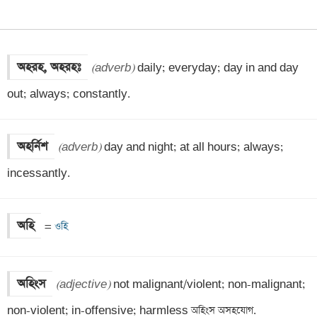
অহরহ, অহরহঃ
(adverb)
 daily; everyday; day in and day 
out; always; constantly.
অহর্নিশ
(adverb)
 day and night; at all hours; always; 
incessantly.
অহি
=
 ওহি
অহিংস
(adjective)
 not malignant/violent; non-malignant; 