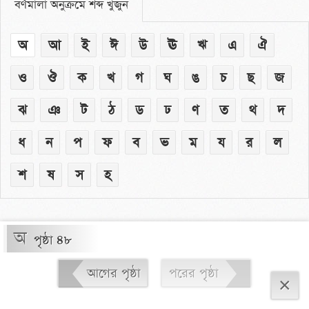
বর্ণমালা অনুক্রমে শব্দ খুঁজুন
অ
আ
ই
ঈ
উ
ঊ
ঋ
এ
ঐ
ও
ঔ
ক
খ
গ
ঘ
ঙ
চ
ছ
জ
ঝ
ঞ
ট
ঠ
ড
ঢ
ণ
ত
থ
দ
ধ
ন
প
ফ
ব
ভ
ম
য
র
ল
শ
ষ
স
হ
অ
পৃষ্ঠা ৪৮
আগের পৃষ্ঠা
পরের পৃষ্ঠা
×