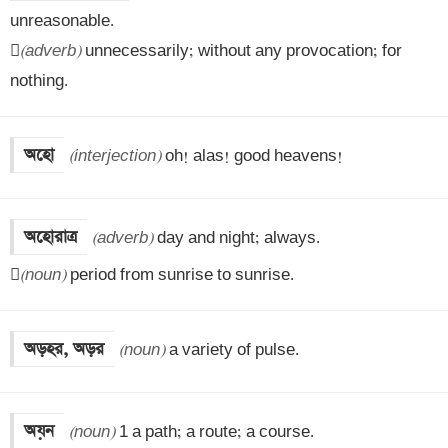
unreasonable.


(adverb)
 unnecessarily; without any provocation; for 
nothing.
অহো
(interjection)
 oh! alas! good heavens!
অহোরাত্র
(adverb)
 day and night; always.


(noun)
 period from sunrise to sunrise.
অড়হর, অড়র
(noun)
 a variety of pulse.
অয়ন
(noun)
 1 a path; a route; a course. 
