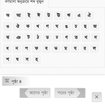
বর্ণমালা অনুক্রমে শব্দ খুঁজুন
অ
আ
ই
ঈ
উ
ঊ
ঋ
এ
ঐ
ও
ঔ
ক
খ
গ
ঘ
ঙ
চ
ছ
জ
ঝ
ঞ
ট
ঠ
ড
ঢ
ণ
ত
থ
দ
ধ
ন
প
ফ
ব
ভ
ম
য
র
ল
শ
ষ
স
হ
অ
পৃষ্ঠা ৪
আগের পৃষ্ঠা
পরের পৃষ্ঠা
×