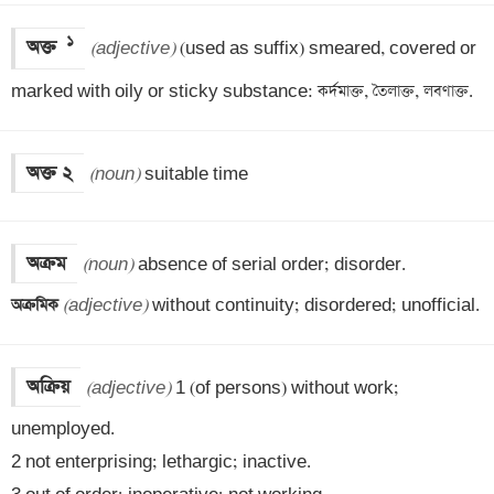
 ১
অক্ত 
(adjective)
 (used as suffix) smeared, covered or 
marked with oily or sticky substance: কর্দমাক্ত, তৈলাক্ত, লবণাক্ত.
অক্ত ২
(noun)
 suitable time
অক্রম
(noun)
অক্রমিক 
(adjective)
 without continuity; disordered; unofficial.
অক্রিয়
(adjective)
 1 (of persons) without work; 
unemployed. 

2 not enterprising; lethargic; inactive. 
