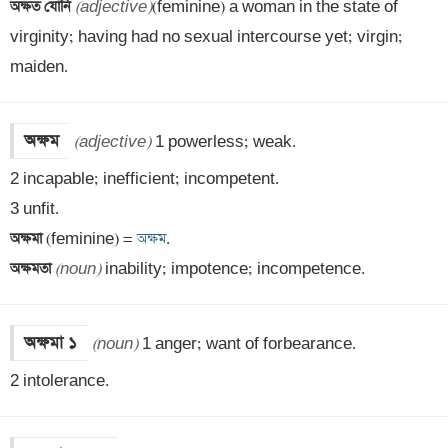
অক্ষত যোনি 
(adjective)
(feminine) a woman in the state of 
virginity; having had no sexual intercourse yet; virgin; 
maiden.
অক্ষম
(adjective)
 1 powerless; weak. 

2 incapable; inefficient; incompetent.

অক্ষমা 
(feminine) =
 অক্ষম
অক্ষমতা 
(noun)
 inability; impotence; incompetence.
অক্ষমা ১
(noun)
 1 anger; want of forbearance. 

2 intolerance.