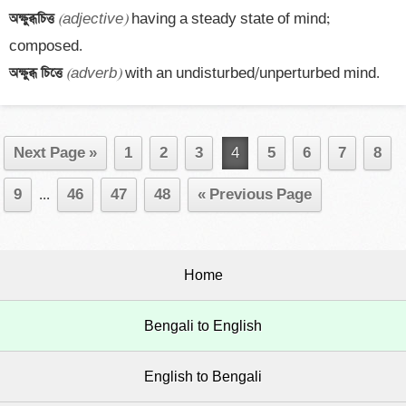
অক্ষুব্ধচিত্ত 
(adjective)
 having a steady state of mind; 
অক্ষুব্ধ চিত্তে 
(adverb)
 with an undisturbed/unperturbed mind.
Next Page »
1
2
3
4
5
6
7
8
9
...
46
47
48
« Previous Page
Home
Bengali to English
English to Bengali