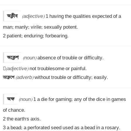
অক্লীব
(adjective)
 1 having the qualities expected of a 
man; manly; virile; sexually potent. 

2 patient; enduring; forbearing.
অক্লেশ
(noun)
 absence of trouble or difficulty.


(adjective)
অক্লেশে 
(adverb)
 without trouble or difficulty; easily.
অক্ষ
(noun)
 1 a die for gaming; any of the dice in games 
of chance. 

2 the earth's axis. 

3 a bead; a perforated seed used as a bead in a rosary. 
