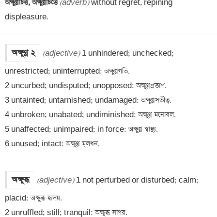
অক্ষুণ্ণচিত্ত, অক্ষুণ্ণচিত্তে 
(adverb)
 without regret, repining 
displeasure.
অক্ষুণ্ণ ২
(adjective)
 1 unhindered; unchecked; 
unrestricted; uninterrupted: অক্ষুণ্ণগতি.

2 uncurbed; undisputed; unopposed: অক্ষুণ্ণপ্রতাপ. 

3 untainted; untarnished; undamaged: অক্ষুণ্ণসতীত্ব.

4 unbroken; unabated; undiminished: অক্ষুণ্ণ মনোবল. 

5 unaffected; unimpaired; in force: অক্ষুণ্ণ স্বাস্থ্য.

6 unused; intact: অক্ষুণ্ণ মূলধন.
অক্ষুব্ধ
(adjective)
 1 not perturbed or disturbed; calm; 
placid: অক্ষুব্ধ হৃদয়.
