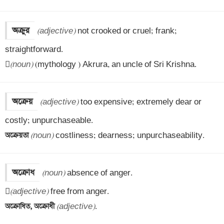
অক্রুর
(adjective)
 not crooked or cruel; frank; 
straightforward.


(noun)
 (mythology ) Akrura, an uncle of Sri Krishna.
অক্রেয়
(adjective)
 too expensive; extremely dear or 
অক্রেয়তা 
(noun)
 costliness; dearness; unpurchaseability.
অক্রোধ
(noun)
 absence of anger.


(adjective)
অক্রোধিত, অক্রোধী 
(adjective)
.