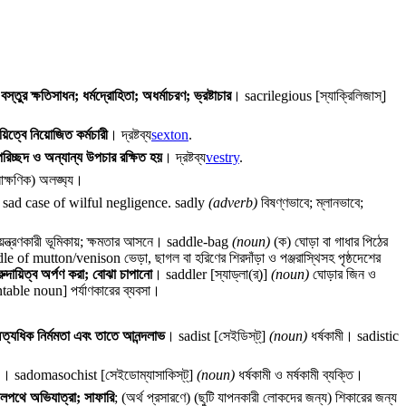
ুর ক্ষতিসাধন; ধর্মদ্রোহিতা; অধর্মাচরণ; ভ্রষ্টাচার
।
sacrilegious
[স্যাক্রিলিজাস্‌]
ায়িত্বে নিয়োজিত কর্মচারী
। দ্রষ্টব্য
sexton
.
ক পরিচ্ছদ ও অন্যান্য উপচার রক্ষিত হয়
। দ্রষ্টব্য
vestry
.
লাক্ষণিক) অলঙ্ঘ্য।
a sad case of wilful negligence.
sadly
(adverb)
বিষণ্ণভাবে; ম্লানভাবে;
নিয়ন্ত্রণকারী ভূমিকায়; ক্ষমতার আসনে।
saddle-bag
(noun)
(ক) ঘোড়া বা গাধার পিঠের
dle of mutton/venison
ভেড়া, ছাগল বা হরিণের শিরদাঁড়া ও পঞ্জরাস্থিসহ পৃষ্ঠদেশের
রুদায়িত্ব অর্পণ করা; বোঝা চাপানো
।
saddler
[স্যাড্‌লা(র্)]
(noun)
ঘোড়ার জিন ও
table noun] পর্যাণকারের ব্যবসা।
্যধিক নির্মমতা এবং তাতে আনন্দলাভ
।
sadist
[সেইডিস্‌ট্]
(noun)
ধর্ষকামী।
sadistic
ম
।
sadomasochist
[সেইডোম্যাসাকিস্‌ট্]
(noun)
ধর্ষকামী ও মর্ষকামী ব্যক্তি।
্থলপথে অভিযাত্রা; সাফারি
; (অর্থ প্রসারণে) (ছুটি যাপনকারী লোকদের জন্য) শিকারের জন্য