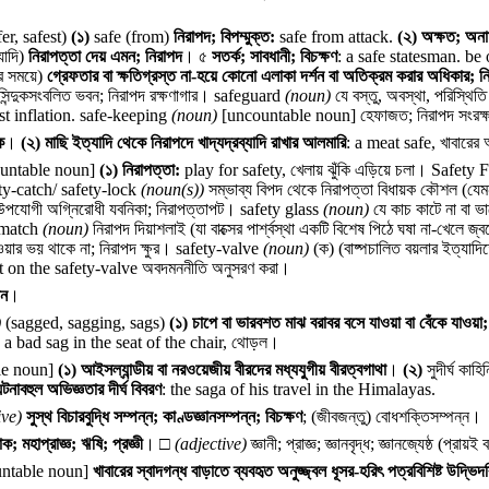
er, safest)
(১)
safe (from)
নিরাপদ; বিপম্মুক্ত
:
safe from attack.
(২)
অক্ষত; অনাময়
যাদি)
নিরাপত্তা দেয় এমন; নিরাপদ
। ৫
সতর্ক; সাবধানী; বিচক্ষণ
: a safe statesman.
be 
র সময়ে)
গ্রেফতার বা ক্ষতিগ্রস্ত না-হয়ে কোনো এলাকা দর্শন বা অতিক্রম করার অধিকার; নি
 সিন্দুকসংবলিত ভবন; নিরাপদ রক্ষণাগার।
safeguard
(noun)
যে বস্তু, অবস্থা, পরিস্থিত
st inflation.
safe-keeping
(noun)
[uncountable noun] হেফাজত; নিরাপদ সংরক
ক
।
(২)
মাছি ইত্যাদি থেকে নিরাপদে খাদ্যদ্রব্যাদি রাখার আলমারি
: a meat safe, খাবারের
untable noun]
(১)
নিরাপত্তা
:
play for safety, খেলায় ঝুঁকি এড়িয়ে চলা।
Safety F
ety-catch/ safety-lock
(noun(s))
সম্ভাব্য বিপদ থেকে নিরাপত্তা বিধায়ক কৌশল (যেমন দ
নোর উপযোগী অগ্নিরোধী যবনিকা; নিরাপত্তাপট।
safety glass
(noun)
যে কাচ কাটে না বা 
-match
(noun)
নিরাপদ দিয়াশলাই (যা বাক্সের পার্শ্বস্থা একটি বিশেষ পিঠে ঘষা না-খেলে জ
য়ার ভয় থাকে না; নিরাপদ ক্ষুর।
safety-valve
(noun)
(ক) (বাষ্পচালিত বয়লার ইত্যাদিতে
it on the safety-valve
অবদমননীতি অনুসরণ করা।
ান
।
)
(sagged, sagging, sags)
(১)
চাপে বা ভারবশত মাঝ বরাবর বসে যাওয়া বা বেঁকে যাওয়
া: a bad sag in the seat of the chair, থোড়ল।
le noun]
(১)
আইসল্যান্ডীয় বা নরওয়েজীয় বীরদের মধ্যযুগীয় বীরত্বগাথা
।
(২)
সুদীর্ঘ কাহ
নাবহুল অভিজ্ঞতার দীর্ঘ বিবরণ
: the saga of his travel in the Himalayas.
ive)
সুস্থ বিচারবুদ্ধি সম্পন্ন; কাণ্ডজ্ঞানসম্পন্ন; বিচক্ষণ
; (জীবজন্তু) বোধশক্তিসম্পন্ন।
োক; মহাপ্রাজ্ঞ; ঋষি; প্রজ্ঞী
। □
(adjective)
জ্ঞানী; প্রাজ্ঞ; জ্ঞানবৃদ্ধ; জ্ঞানজ্যেষ্ঠ (প্রায়
ntable noun]
খাবারের স্বাদগন্ধ বাড়াতে ব্যবহৃত অনুজ্জ্বল ধূসর-হরিৎ পত্রবিশিষ্ট উদ্ভি