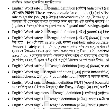
সংরক্ষিত এলাকা ইত্যাদিতে সংগঠিত সফর।
English Word
safe 1
Bengali definition
[সেইফ্]
(adjective)
(saf
নেই এমন; নিরাপদ
: These sweets are safe for children.
(৪)
(স্থান, ইত্
safe to get the job.
(৭)
(যৌগশব্দ) safe-conduct
(noun)
(বিশেষত যুদ্ধে
দ্রব্যসামগ্রী হেফাজতে রাখতে পৃথকভাবে ভাড়া করা যায় এমন দুর্ভেদ্য প্রকোষ্ঠ ও
(against) নিরাপত্তাবিধান করা; রক্ষা করা: safeguard one’s savings again
English Word
safe 2
Bengali definition
[সেইফ্]
(noun)
(১)
সিন্দু
English Word
safety
Bengali definition
[সেইফ্‌টি]
(noun)
[unco
নিরাপত্তা।
(২)
(যৌগশব্দ) safety-belt, দ্রষ্টব্য
seat-belt.
safetybolt/saf
খিল/গুড়কা।
safety-curtain
(noun)
রঙ্গমঞ্চে মঞ্চ ও দর্শকদের মধ্যে নামা
হয় যে তা বিপজ্জনক কোনো গ্যাসে আগুন ধরাতে পারে না; নিরাপদ বাতি।
safety
razor
(noun)
যে ক্ষুরের ফলকটি এমনভাবে রক্ষিত থাকে যে তাতে ত্বক কেটে যাও
(লাক্ষণিক) ক্রোধ, উত্তেজনা ইত্যাদি অনুভূতি নিরাপদে মোক্ষণ করবার উপায়।
s
English Word
saffron
Bengali definition
[সাফ্‌রান্]
(noun)
জাফর
English Word
sag
Bengali definition
[স্যাগ্‌]
(verb intransitive
sagging cheeks. □
(noun)
[countable noun] বক্রতা বা বক্রতার মাত্র
English Word
saga
Bengali definition
[সা:গা]
(noun)
[countab
অনেকগুলি পুস্তক (বিশেষত উপন্যাস): the Forsyte Saga.
(৩)
(কথা)
একটি ঘট
English Word
sagacious
Bengali definition
[সাগেইশাস্]
(adject
English Word
sage 1
Bengali definition
[সেইজ্‌]
(noun)
জ্ঞানী ল
English Word
sage 2
Bengali definition
[সেইজ্‌]
(noun)
[uncou