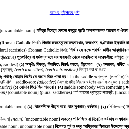
আগের পৃষ্ঠা
পরের পৃষ্ঠা
[uncountable noun]
পবিত্র বিবেচ্য কোনো বস্তুর প্রতি অসম্মানজনক আচরণ বা ঐরূপ বস্ত
(Roman Catholic গির্জা)
গির্জার ভবনসমূহের তত্ত্বাবধান, কবরখনন, ঘণ্টাবাদন ইত্যাদি দ
lural sacristies) (Roman Catholic গির্জা)
গির্জার যে কক্ষে প্রার্থনাকালীন আনুষ্ঠানি
adjective)
পূতপবিত্র বা ধর্মশুদ্ধ বলে সব ক্ষয়ক্ষতি থেকে সংরক্ষিত বা সংরক্ষণীয়; ধর্মপূত
; (
r, saddest)
(১)
অসুখী; বিষণ্ণ; বিষাদিত; বিমর্ষ; কাতর; ম্রিয়মাণ
।
(২)
লজ্জাকর; গর্হিত
: 
n
[স্যাড্‌ন্‌]
(verb transitive)
,
(verb intransitive)
বিষণ্ণ করা বা হওয়া।
; পর্যাণ; ঘোড়ার পিঠের যে অংশে জিন পাতা হয়
।
in the saddle
অশ্বপৃষ্ঠে; (লাক্ষণিক) 
 ছোট থলি।
saddle-sore
(adjective)
(অশ্বারোহী) জিনের ঘর্ষণের দরুন ক্ষতযুক্ত।
sad
nsitive)
(১)
ঘোড়ার পিঠে জিন পরানো
।
(২)
saddle somebody with something
গু
oun)
[countable noun] (plural saddleries) পর্যাণকারের প্রস্তুত সামগ্রী; [uncoun
ountable noun]
(১)
যৌনসঙ্গীকে পীড়ন করে যৌন সুখলাভ; ধর্ষকাম
।
(২)
(শিথিলভাবে)
অত
িজাম্‌]
(noun)
[uncountable noun]
একত্রে পরিলক্ষিত বা বিবেচিত ধর্ষকাম ও মর্ষকা
able noun, uncountable noun]
বিশেষত পূর্ব ও মধ্য আফ্রিকার শিকারের উদ্দেশ্যে স