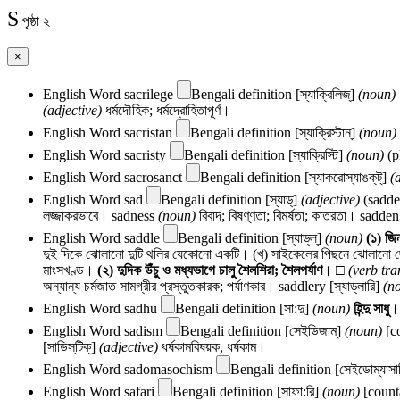
S
পৃষ্ঠা ২
×
English Word
sacrilege
Bengali definition
[স্যাক্রিলিজ্‌]
(noun)
(adjective)
ধর্মদৌহিক; ধর্মদ্রোহিতাপূর্ণ।
English Word
sacristan
Bengali definition
[স্যাক্রিস্টান্]
(noun)
English Word
sacristy
Bengali definition
[স্যাক্রিস্টি]
(noun)
(p
English Word
sacrosanct
Bengali definition
[স্যাকরোস্যাঙক্‌ট্‌]
(
English Word
sad
Bengali definition
[স্যাড্‌]
(adjective)
(sadde
লজ্জাকরভাবে।
sadness
(noun)
বিবাদ; বিষণ্ণতা; বিমর্ষতা; কাতরতা।
sadde
English Word
saddle
Bengali definition
[স্যাড্‌ল্]
(noun)
(১)
জিন
দুই দিকে ঝোলানো দুটি থলির যেকোনো একটি। (খ) সাইকেলের পিছনে ঝোলানো
মাংসখণ্ড।
(২)
দুদিক উঁচু ও মধ্যভাগে চালু শৈলশিরা; শৈলপর্যাণ
। □
(verb tra
অন্যান্য চর্মজাত সামগ্রীর প্রস্তুতকারক; পর্যাণকার।
saddlery
[স্যাড্‌লারি]
(n
English Word
sadhu
Bengali definition
[সা:দু]
(noun)
হিন্দু সাধু
।
English Word
sadism
Bengali definition
[সেইডিজাম্]
(noun)
[c
[সাডিস্‌টিক্]
(adjective)
ধর্ষকামবিষয়ক, ধর্ষকাম।
English Word
sadomasochism
Bengali definition
[সেইডোম্যাসাক
English Word
safari
Bengali definition
[সাফা:রি]
(noun)
[count