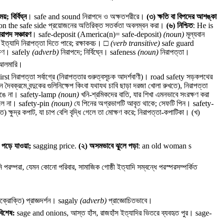
; বির্বিঘ্ন
।
safe and sound
নিরাপদে ও অক্ষতশরীরে।
(৩)
ক্ষতি বা বিপদের আশঙ্কা
on the safe side
প্রয়োজনের অতিরিক্ত সতর্কতা অবলম্বন করা।
(৬)
নিশ্চিত
: He is
রাপদ সঞ্চারণ
।
safe-deposit
(America(n)=
safe-deposit)
(noun)
মূল্যবান
ি ইত্যাদি নিরাপত্তা দিতে পারে; রক্ষাকবচ। □
(verb transitive)
safe guard
্ষণ।
safely
(adverb)
নিরাপদে; নির্বিঘ্নে।
safeness
(noun)
নিরাপত্তা।
 আলমারি।
irst
নিরাপত্তা সর্বাগ্রে (নিরাপত্তার গুরুত্বসূচক আদর্শবাণী)।
road safety
সড়কপথের
ৈবক্রমে বন্দুকের গুলিনিক্ষেপ কিংবা যথাযথ চাবি ছাড়া দরজা খোলা রুখতে), নিরাপত্তা
ভাঙে না।
safety-lamp
(noun)
খনি-শ্রমিকদের বাতি, যার শিখা এমনভাবে সংরক্ষণ করা
্বলে না।
safety-pin
(noun)
যে পিনের অগ্রভাগটি আবৃত থাকে; সেফটি পিন।
safety-
) ক্ষুদ্র কপাট, যা চাপ বেশি বৃদ্ধি গেলে তা মোক্ষণ করে; নিরাপত্তা-কপাটিকা। (খ)
া; পড়ে যাওয়া;
sagging price.
(২)
অসমভাবে ঝুলে পড়া
: an old woman s
িনি পরম্পরা, যেমন কোনো পরিবার, সামাজিক গোষ্ঠী ইত্যাদি সম্বন্ধে পরস্পরসম্পর্কিত
ই বক্রোক্তি) প্রাজ্ঞদর্শন।
sagaly
(adverb)
প্রাজ্ঞোচিতভাবে।
দবিশেষ:
sage and onions, আস্ত হাঁস, রাজহাঁস ইত্যাদির ভিতরে ব্যবহৃত পুর।
sage-