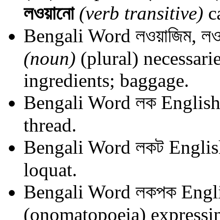
লওয়ানো
(verb transitive)
ca
Bengali Word
লওয়াজিম, লও
(noun)
(plural) necessarie
ingredients; baggage.
Bengali Word
লক
English
thread.
Bengali Word
লকট
Englis
loquat.
Bengali Word
লকপক
Engl
(onomatopoeia) expressi