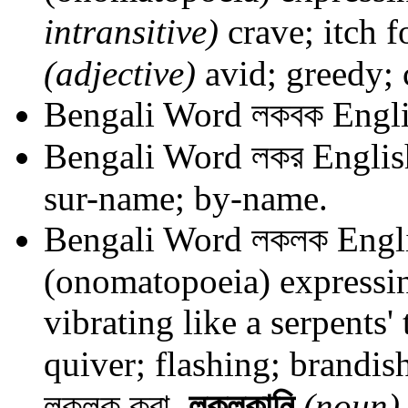
intransitive)
crave; itch f
(adjective)
avid; greedy; 
Bengali Word
লকবক
Engli
Bengali Word
লকর
Englis
sur-name; by-name.
Bengali Word
লকলক
Engl
(onomatopoeia) expressing
vibrating like a serpents'
quiver; flashing; brandish
লকলক করা.
লকলকানি
(noun)