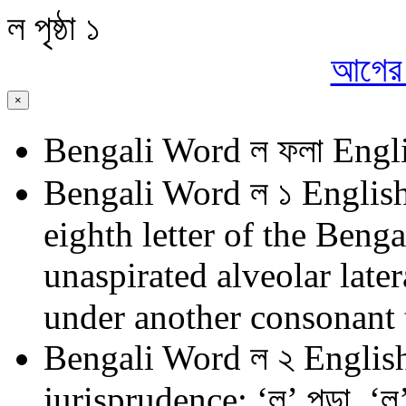
ল
পৃষ্ঠা ১
আগের প
×
Bengali Word
ল ফলা
Engli
Bengali Word
ল ১
English
eighth letter of the Benga
unaspirated alveolar late
under another consonant t
Bengali Word
ল ২
English
jurisprudence: ‘ল’ পড়া, ‘ল’