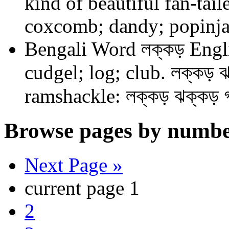
kind of beautiful fan-tai
coxcomb; dandy; popinja
Bengali Word
লক্কড়
Engl
cudgel; log; club. লক্কড় 
ramshackle: লক্কড় ঝক্কড় গ
Browse pages by numbe
Next Page »
current page
1
2