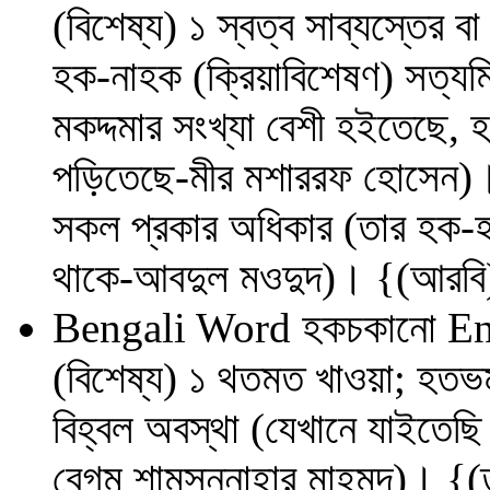
(বিশেষ্য) ১ স্বত্ব সাব্যস্তের ব
হক-নাহক (ক্রিয়াবিশেষণ) সত্যমিথ
মকদ্দমার সংখ্যা বেশী হইতেছে, 
পড়িতেছে-মীর মশাররফ হোসেন)। 
সকল প্রকার অধিকার (তার হক-হক
থাকে-আবদুল মওদুদ)। {(আরবি
Bengali Word
হকচকানো
En
(বিশেষ্য) ১ থতমত খাওয়া; হতভম্ব
বিহ্বল অবস্থা (যেখানে যাইতে
বেগম শামসুন্‌নাহার মাহমুদ)। {