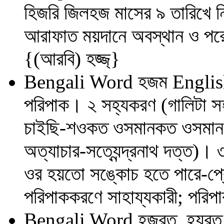
হিজরি জিলহজ মাসের ৯ তারিখে নির্দ
আরাফাত ময়দানে অবস্থান ও পরে
{(আরবি) হজ্জ্‌}
Bengali Word
হজম
Englis
পরিপাক। ২ সহ্যকরণ (গালিটা স
চাইছি-শওকত ওসমানকত ওসমান;
অত্যাচার-সত্যেন্দ্রনাথ দত্ত)।
ওর হয়তো সঙ্কোচ হতে পারে-প্রে
পরিপাককরণে সাহায্যকারী; পর
Bengali Word
হজরত, হযর