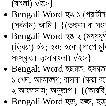
(বাংলা) √হ>}
Bengali Word
হঙ ১ (প্রাচী
(সর্বনাম) আমি। {(তৎসম বা সংস
Bengali Word
হঙ ২ (মধ্যযু
(ক্রিয়া) হই; হও; হবো (পাপে ম
সংস্কৃত) ভূ>(বাংলা) √হ>}
Bengali Word
হছরত, হসর
১ খেদ; আকাঙ্ক্ষা; বাসনা (কয়া
২ আফসোস; অনুতাপ। {(আরবি) 
Bengali Word
হজ, হজ্জ, হজ