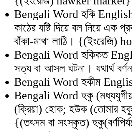
{(ইংরেজি) hawker market}
Bengali Word
হকি
English
কাঠের যষ্টি দিয়ে বল নিয়ে এক প্
বাঁকা-মাথা লাঠি। {(ইংরেজি) 
Bengali Word
হকিকত
Engl
সত্য বা আসল ঘটনা। যথার্থ বর্
Bengali Word
হকীম
Englis
Bengali Word
হকু (মধ্যযুগী
(ক্রিয়া) হোক; হউক (তোমার হকু য
{(তৎসম বা সংস্কৃত) হকু(বর্ণপি