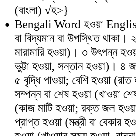
(বাংলা) √হ>}
Bengali Word
হওয়া
Englis
বা বিদ্যমান বা উপস্থিত থাকা। 
মারামারি হওয়া)। ৩ উৎপন্ন হওয়া
ভুট্টা হওয়া, সন্তান হওয়া)। ৪ 
৫ বৃদ্ধি পাওয়া; বেশি হওয়া (র
সম্পন্ন বা শেষ হওয়া (খাওয়া শ
(কাজ মাটি হওয়া; রক্ত জল হওয়া
প্রাপ্ত হওয়া (মন্ত্রী বা বেকার 
হওয়া (খাওয়ার সময় হওয়া, রান্ন