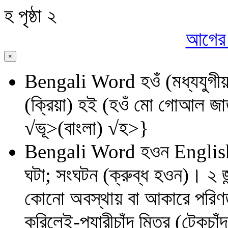
হ
পৃষ্ঠা ২
আগের প
×
Bengali Word
হওঁ (মধ্যযুগী
(ক্রিয়া) হই (হওঁ মো গোআল জাত
√ভূ>(বাংলা) √হ>}
Bengali Word
হওন
Englis
ঘটা; সংঘটন (ক্রুব্ধ হওন)। ২ 
কোনো অবস্থায় বা আকারে পরিণত 
করিলেই-প্যারীচাঁদ মিত্র (টেকচা