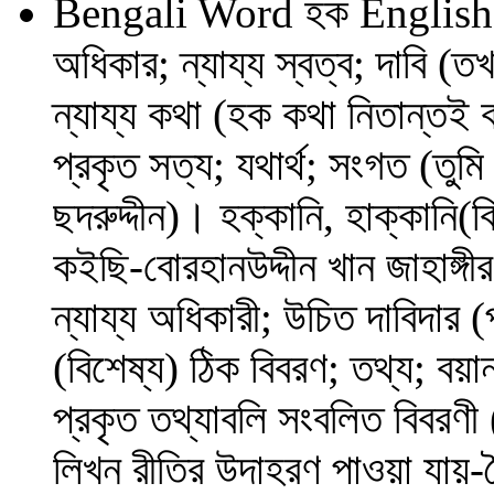
Bengali Word
হক
English
অধিকার; ন্যায্য স্বত্ব; দাবি 
ন্যায্য কথা (হক কথা নিতান্তই
প্রকৃত সত্য; যথার্থ; সংগত (ত
ছদরুদ্দীন)। হক্কানি, হাক্কানি(ব
কইছি-বোরহানউদ্দীন খান জাহাঙ্গ
ন্যায্য অধিকারী; উচিত দাবিদা
(বিশেষ্য) ঠিক বিবরণ; তথ্য; বয়া
প্রকৃত তথ্যাবলি সংবলিত বিবরণ
লিখন রীতির উদাহরণ পাওয়া যায়