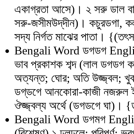
একাগ্রতা আসে)। ২ সরু ডাল বা 
সরু-জসীমউদ্‌দীন)। কচুরডগা, কল
সদ্য নির্গত মাঝের পাতা। {(তৎ
Bengali Word
ডগডগ
Engli
ভাব প্রকাশক শব্দ (লাল ডগডগ 
অত্যন্ত; ঘোর; অতি উজ্জ্বল; খু
ডগ্‌ডগে আনকোরা-কাজী নজরুল ই
ঔজ্জ্বল্য অর্থে (ডগডগে ঘা)। 
Bengali Word
ডগমগ
Engli
(বিশেষণ) ১ ঢলঢলে; পরিপূর্ণ; ভ