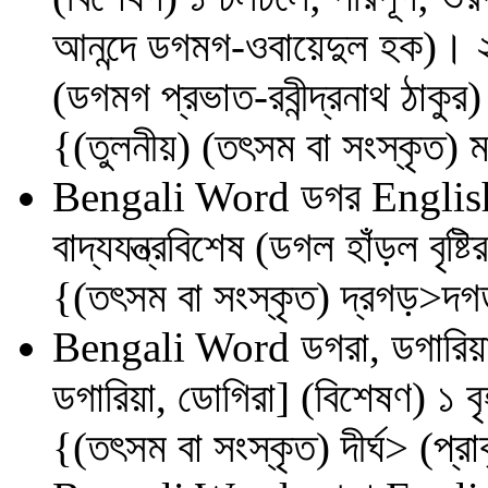
আনন্দে ডগমগ-ওবায়েদুল হক)। ২ 
(ডগমগ প্রভাত-রবীন্দ্রনাথ ঠাক
{(তুলনীয়) (তৎসম বা সংস্কৃত) মগ্
Bengali Word
ডগর
Englis
বাদ্যযন্ত্রবিশেষ (ডগল হাঁড়ল বৃষ্
{(তৎসম বা সংস্কৃত) দ্রগড়>দ
Bengali Word
ডগরা, ডগারিয়
ডগারিয়া, ডোগিরা] (বিশেষণ) ১ ব
{(তৎসম বা সংস্কৃত) দীর্ঘ> (প্