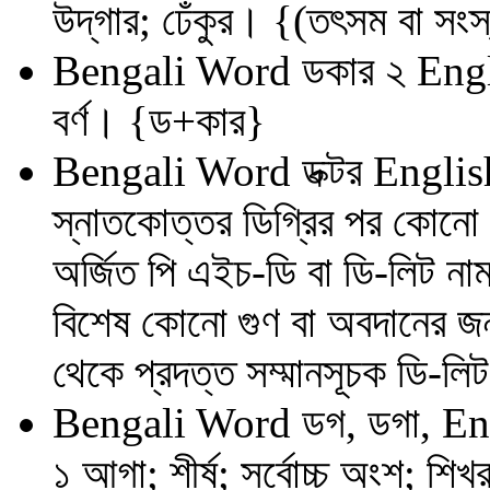
উদ্‌গার; ঢেঁকুর। {(তৎসম বা সংস
Bengali Word
ডকার ২
Engl
বর্ণ। {ড+কার}
Bengali Word
ডক্টর
Englis
স্নাতকোত্তর ডিগ্রির পর কোনো ব
অর্জিত পি এইচ-ডি বা ডি-লিট না
বিশেষ কোনো গুণ বা অবদানের জন্য 
থেকে প্রদত্ত সম্মানসূচক ডি-ল
Bengali Word
ডগ, ডগা,
En
১ আগা; শীর্ষ; সর্বোচ্চ অংশ; শিখ