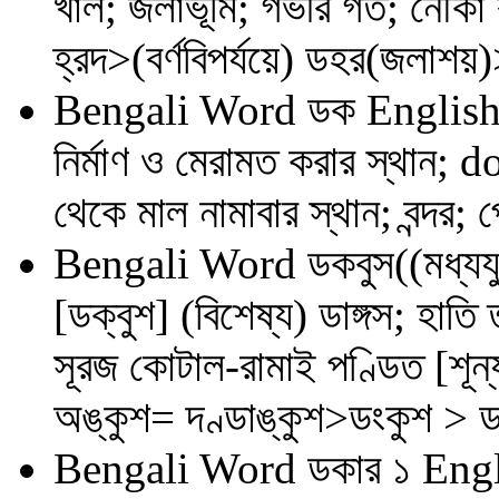
খাল; জলাভূমি; গভীর গর্ত; নৌক
হ্রদ>(বর্ণবিপর্যয়ে) ডহর(জলাশয়
Bengali Word
ডক
English
নির্মাণ ও মেরামত করার স্থান;
থেকে মাল নামাবার স্থান; বন্দ
Bengali Word
ডকবুস((মধ্যয
[ডক্‌বুশ] (বিশেষ্য) ডাঙ্গস; হা
সূরজ কোটাল-রামাই পণ্ডিত [শূন
অঙ্কুশ= দণ্ডাঙ্কুশ>ডংকুশ > 
Bengali Word
ডকার ১
Engl