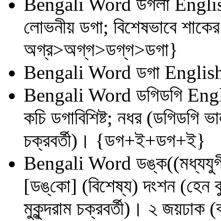
Bengali Word
ডগলা
Engli
লোভনীয় ডগা; বিশেষভাবে শাকের
অগ্র>অগ্‌গ>ডগ্‌গ>ডগা}
Bengali Word
ডগা
English
Bengali Word
ডগিডগি
Engl
কচি ডগাবিশিষ্ট; নধর (ডগিডগি ভা
চক্রবর্তী)। {ডগ+ই+ডগ+ই}
Bengali Word
ডঙ্ক((মধ্যযুগ
[ডঙ্‌কো] (বিশেষ্য) দংশন (হেন 
মুকুন্দরাম চক্রবর্তী)। ২ জয়ঢাক 