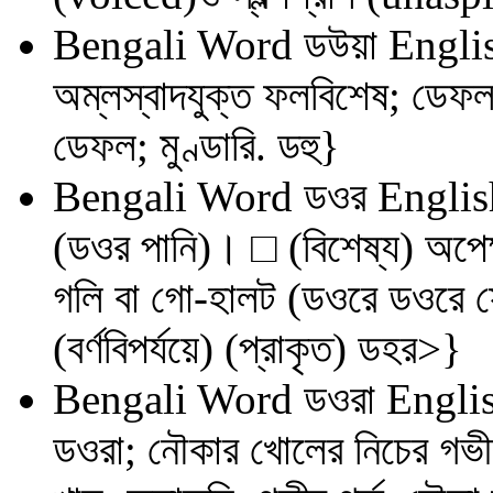
Bengali Word
ডউয়া
Englis
অম্লস্বাদযুক্ত ফলবিশেষ; ডেফল
ডেফল; মুণ্ডারি. ডহু}
Bengali Word
ডওর
Englis
(ডওর পানি)। □ (বিশেষ্য) অপেক্ষ
গলি বা গো-হালট (ডওরে ডওরে ফ
(বর্ণবিপর্যয়ে) (প্রাকৃত) ডহর>}
Bengali Word
ডওরা
Englis
ডওরা; নৌকার খোলের নিচের গভী