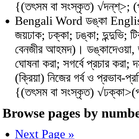
{(তৎসম বা সংস্কৃত) √দন্‌শ্‌>; 
Bengali Word
ডঙ্কা
Engli
জয়ঢাক; ঢক্কা; ঢঙ্কা; দুন্দুভি; 
বেনজীর আহমদ)। ডঙ্কাদেওয়া, ডঙ
ঘোষনা করা; সগর্বে প্রচার করা;
(ক্রিয়া) নিজের গর্ব ও প্রভাব-
{(তৎসম বা সংস্কৃত) √ঢক্কা>(
Browse pages by numbe
Next Page »