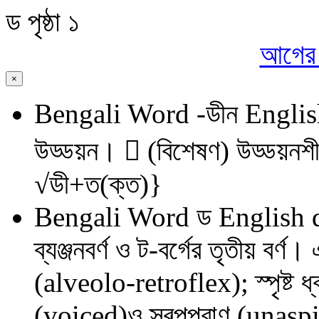
ড
পৃষ্ঠা ১
আগের প
×
Bengali Word
-ডীন
Englis
উড্ডয়ন।  (বিশেষণ) উড্ডয়নশী
√ডী+ত(ক্ত)}
Bengali Word
ড
English 
ব্যঞ্জনবর্ণ ও ট-বর্গের তৃতীয় বর্ণ
(alveolo-retroflex); স্পৃষ্ট
(voiced)ও স্বল্পপ্রাণ (unas