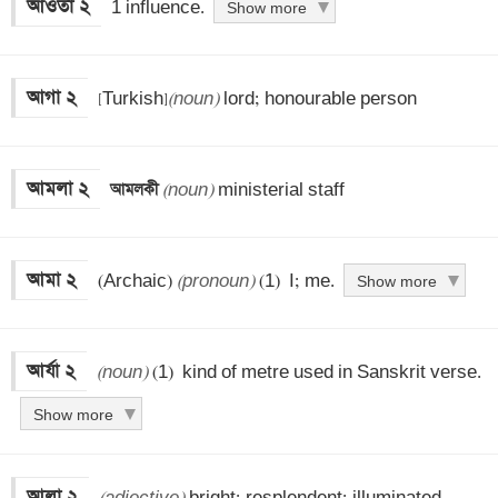
আওতা ২
 1 influence.
Show more
আগা ২
 [Turkish]
(noun)
 lord; honourable person
আমলা ২
আমলকী 
(noun)
 ministerial staff
আমা ২
 (Archaic) 
(pronoun)
 (1)  I; me.
Show more
আর্যা ২
(noun)
 (1)  kind of metre used in Sanskrit verse.
Show more
আলা ২