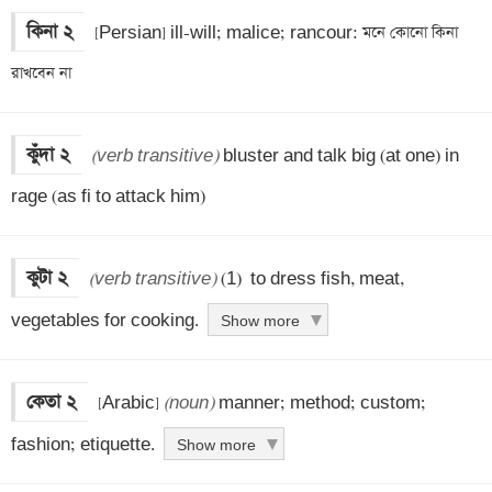
কিনা ২
 [Persian] ill-will; malice; rancour: মনে কোনো কিনা 
রাখবেন না
কুঁদা ২
(verb transitive)
 bluster and talk big (at one) in 
rage (as fi to attack him)
কুটা ২
(verb transitive)
 (1)  to dress fish, meat, 
vegetables for cooking.
Show more
কেতা ২
 [Arabic] 
(noun)
 manner; method; custom; 
fashion; etiquette.
Show more