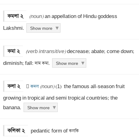
কমলা ২
(noun)
 an appellation of Hindu goddess 
Lakshmi.
Show more
কমা ২
(verb intransitive)
 decrease; abate; come down; 
diminish; fall: দাম কমা.
Show more
কলা ২
 
 কদল 
(noun)
 (1)  the famous all-season fruit 
growing in tropical and semi tropical countries; the 
banana.
Show more
কলিকা ২
 pedantic form of কলকি