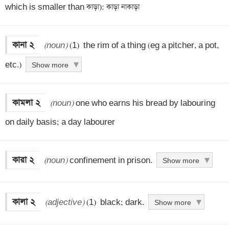
which is smaller than কাড়া): কাড়া নাকাড়া
কানা ২
(noun)
 (1)  the rim of a thing (eg a pitcher, a pot, 
etc.)
Show more
কামলা ২
(noun)
 one who earns his bread by labouring 
on daily basis; a day labourer
কারা ২
(noun)
 confinement in prison.
Show more
কালা ২
(adjective)
 (1)  black; dark.
Show more