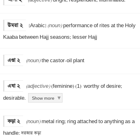
(adjective)
 bright; resplendent; illuminated.
উমরা ২
 [Arabic] 
(noun)
 performance of rites at the Holy 
Kaaba between Hajj seasons; lesser Hajj
এণ্ডা ২
(noun)
 the castor-oil plant
এষা ২
(adjective)
 (feminine) (1)  worthy of desire; 
desirable.
Show more
কড়া ২
(noun)
 metal ring; ring attached to anything as a 
handle: দরজার কড়া