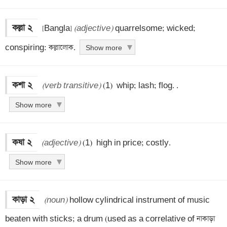
কল্লা ২
 [Bangla] 
(adjective)
 quarrelsome; wicked; 
conspiring: কল্লালোক.
Show more
কশা ২
(verb transitive)
 (1)  whip; lash; flog. .
Show more
কষা ২
(adjective)
 (1)  high in price; costly.
Show more
কাড়া ২
(noun)
 hollow cylindrical instrument of music 
beaten with sticks; a drum (used as a correlative of নাকাড়া 