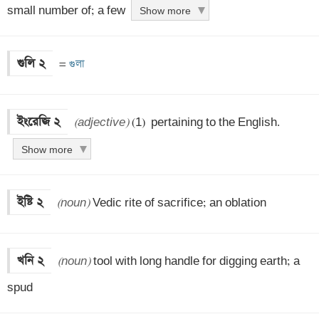
small number of; a few
Show more
গুলি ২
 =
 গুলা
ইংরেজি ২
(adjective)
 (1)  pertaining to the English.
Show more
ইষ্টি ২
(noun)
 Vedic rite of sacrifice; an oblation
খনি ২
(noun)
 tool with long handle for digging earth; a 
spud