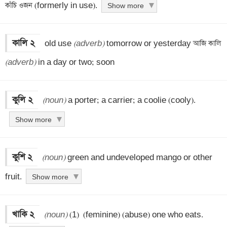
কাঁচি ওজন (formerly in use).
Show more
কালি ২
 old use 
(adverb)
 tomorrow or yesterday আজি কালি 
(adverb)
 in a day or two; soon
কুলি ২
(noun)
 a porter; a carrier; a coolie (cooly).
Show more
কুশি ২
(noun)
 green and undeveloped mango or other 
fruit.
Show more
খাকি ২
(noun)
 (1)  (feminine) (abuse) one who eats.