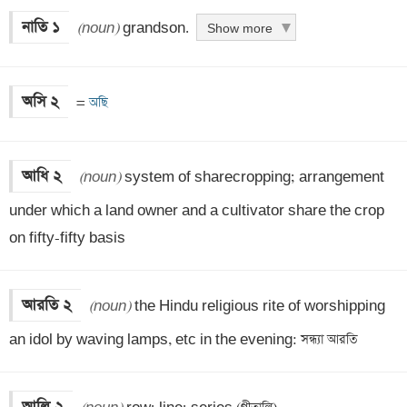
নাতি ১
(noun)
 grandson.
Show more
অসি ২
 =
 অছি
আধি ২
(noun)
 system of sharecropping; arrangement 
under which a land owner and a cultivator share the crop 
on fifty-fifty basis
আরতি ২
(noun)
 the Hindu religious rite of worshipping 
an idol by waving lamps, etc in the evening: সন্ধ্যা আরতি