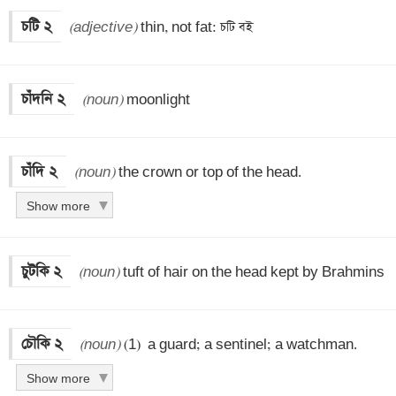
চটি ২
(adjective)
 thin, not fat: চটি বই
চাঁদনি ২
(noun)
 moonlight
চাঁদি ২
(noun)
 the crown or top of the head.
Show more
চুটকি ২
(noun)
 tuft of hair on the head kept by Brahmins
চৌকি ২
(noun)
 (1)  a guard; a sentinel; a watchman.
Show more